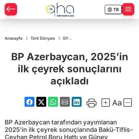
TR
Anasayfa
Türk Dünyası
BP
Azerbaycan,
2025’in ilk
BP Azerbaycan, 2025’in
çeyrek
sonuçlarını
açıkladı
ilk çeyrek sonuçlarını
açıkladı
BP Azerbaycan tarafından yayımlanan
2025'in ilk çeyrek sonuçlarında Bakü-Tiflis-
Ceyhan Petrol Boru Hattı ve Güney