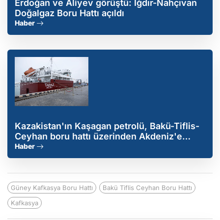
Erdoğan ve Aliyev görüştü: Iğdır-Nahçıvan
Doğalgaz Boru Hattı açıldı
Haber
Kazakistan'ın Kaşagan petrolü, Bakü-Tiflis-
Ceyhan boru hattı üzerinden Akdeniz'e
taşınıyor
Haber
Güney Kafkasya Boru Hattı
Bakü Tiflis Ceyhan Boru Hattı
Kafkasya