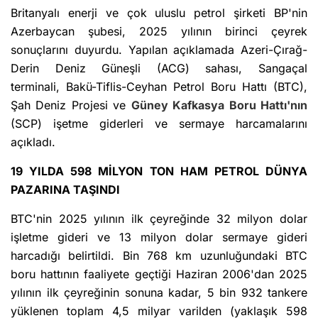
Britanyalı enerji ve çok uluslu petrol şirketi BP'nin
Azerbaycan şubesi, 2025 yılının birinci çeyrek
sonuçlarını duyurdu. Yapılan açıklamada Azeri-Çırağ-
Derin Deniz Güneşli (ACG) sahası, Sangaçal
terminali, Bakü-Tiflis-Ceyhan Petrol Boru Hattı (BTC),
Şah Deniz Projesi ve
Güney
Kafkasya
Boru Hattı'nın
(SCP) işetme giderleri ve sermaye harcamalarını
açıkladı.
19 YILDA 598 MİLYON TON HAM PETROL DÜNYA
PAZARINA TAŞINDI
BTC'nin 2025 yılının ilk çeyreğinde 32 milyon dolar
işletme gideri ve 13 milyon dolar sermaye gideri
harcadığı belirtildi. Bin 768 km uzunluğundaki BTC
boru hattının faaliyete geçtiği Haziran 2006'dan 2025
yılının ilk çeyreğinin sonuna kadar, 5 bin 932 tankere
yüklenen toplam 4,5 milyar varilden (yaklaşık 598