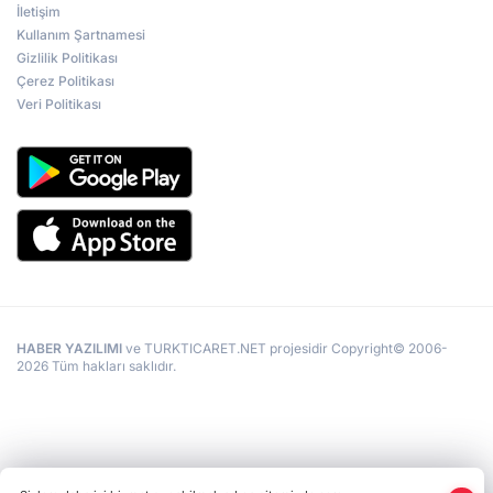
İletişim
Kullanım Şartnamesi
Gizlilik Politikası
Çerez Politikası
Veri Politikası
HABER YAZILIMI
ve TURKTICARET.NET projesidir Copyright© 2006-
2026 Tüm hakları saklıdır.