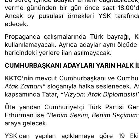
verme gününden bir gün önce saat 18.00'de
Ancak oy pusulası örnekleri YSK tarafınd
edecek.
Propaganda çalışmalarında Türk bayrağı,
K
kullanılamayacak. Ayrıca adaylar aynı ölçüde 
haricindeki yerlere ilan asılmayacak.
CUMHURBAŞKANI ADAYLARI YARIN HALK İL
KKTC'nin
mevcut Cumhurbaşkanı ve Cumhurba
Atak Zamanı"
sloganıyla halka seslenecek. At
kapsamında Tatar,
“Vizyon: Atak Diplomasisi
Öte yandan Cumhuriyetçi Türk Partisi Ge
Erhürman ise
“Benim Sesim, Benim Seçimim
araya gelecek.
YSK'dan yapılan açıklamaya göre 19 