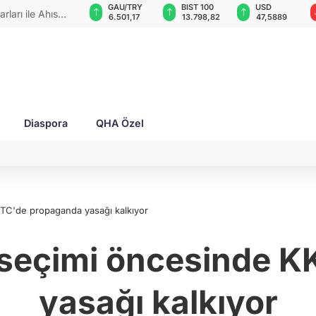
VND
GAU/TRY
BIST 100
USD
mına, "Tatar zaferlerini"
0,0018
6.501,17
13.798,82
47,5889
cezası!
Diaspora
QHA Özel
TC'de propaganda yasağı kalkıyor
seçimi öncesinde 
yasağı kalkıyor