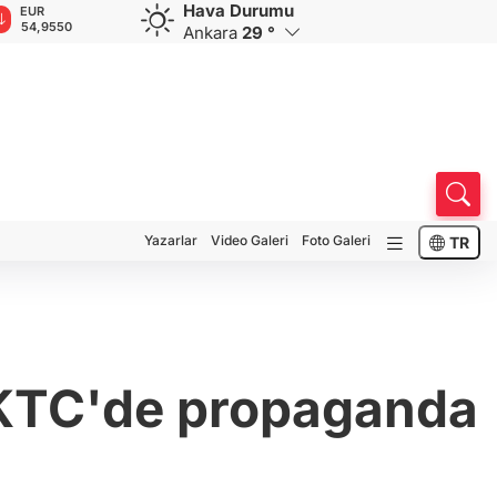
Hava Durumu
EUR
GBP
CHF
CAD
RUB
54,9550
64,1647
58,5782
33,9561
0,583
Ankara
29 °
Yazarlar
Video Galeri
Foto Galeri
TR
KKTC'de propaganda