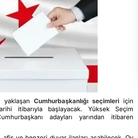
) yaklaşan
Cumhurbaşkanlığı seçimleri
için
rihi itibarıyla başlayacak. Yüksek Seçim
mhurbaşkanı adayları yarından itibaren
, afiş ve benzeri duvar ilanları asabilecek. Oy