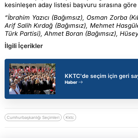
kesinleşen aday listesi başvuru sırasına göre
“İbrahim Yazıcı (Bağımsız), Osman Zorba (Kıbr
Arif Salih Kırdağ (Bağımsız), Mehmet Hasgül
Türk Partisi), Ahmet Boran (Bağımsız), Hüsey
İlgili İçerikler
KKTC'de seçim için geri s
Haber
Cumhurbaşkanlığı Seçimleri
Kktc