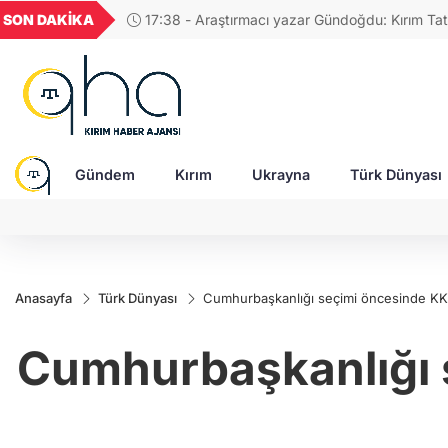
UYU
GEL
TND
BGN
SON DAKİKA
17:58 - Rusya'da Müslüman din ada
1,1820
18,1984
16,2309
28,0626
tasvir eden tablolar nedeniyle para 
Gündem
Kırım
Ukrayna
Türk Dünyası
Anasayfa
Türk Dünyası
Cumhurbaşkanlığı seçimi öncesinde KK
Cumhurbaşkanlığı 