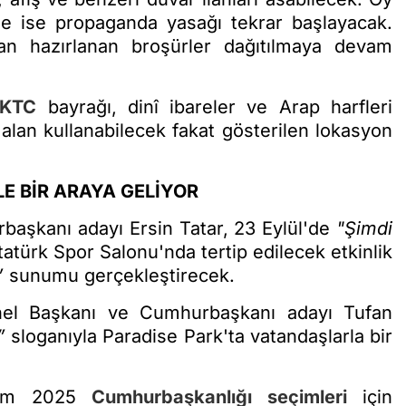
 ise propaganda yasağı tekrar başlayacak.
an hazırlanan broşürler dağıtılmaya devam
KTC
bayrağı, dinî ibareler ve Arap harfleri
alan kullanabilecek fakat gösterilen lokasyon
E BİR ARAYA GELİYOR
şkanı adayı Ersin Tatar, 23 Eylül'de
"Şimdi
atürk Spor Salonu'nda tertip edilecek etkinlik
”
sunumu gerçekleştirecek.
nel Başkanı ve Cumhurbaşkanı adayı Tufan
”
sloganıyla Paradise Park'ta vatandaşlarla bir
Ekim 2025
Cumhurbaşkanlığı seçimleri
için