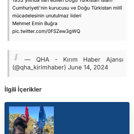
Cumhuriyeti'nin kurucusu ve Doğu Türkistan millî
mücadelesinin unutulmaz lideri
Mehmet Emin Buğra
pic.twitter.com/0FSZew3gWQ
— QHA - Kırım Haber Ajansı
(@qha_kirimhaber) June 14, 2024
İlgili İçerikler