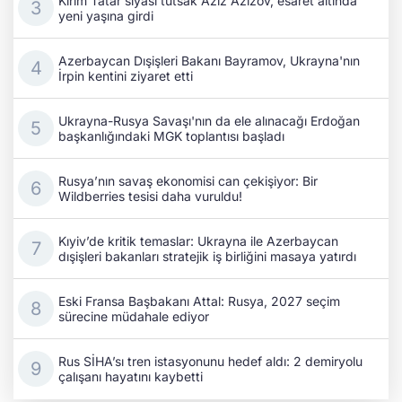
Kırım Tatar siyasi tutsak Aziz Azizov, esaret altında
yeni yaşına girdi
Azerbaycan Dışişleri Bakanı Bayramov, Ukrayna'nın
İrpin kentini ziyaret etti
Ukrayna-Rusya Savaşı'nın da ele alınacağı Erdoğan
başkanlığındaki MGK toplantısı başladı
Rusya’nın savaş ekonomisi can çekişiyor: Bir
Wildberries tesisi daha vuruldu!
Kıyiv’de kritik temaslar: Ukrayna ile Azerbaycan
dışişleri bakanları stratejik iş birliğini masaya yatırdı
Eski Fransa Başbakanı Attal: Rusya, 2027 seçim
sürecine müdahale ediyor
Rus SİHA’sı tren istasyonunu hedef aldı: 2 demiryolu
çalışanı hayatını kaybetti