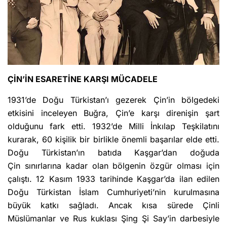
ÇİN’İN ESARETİNE KARŞI MÜCADELE
1931’de Doğu Türkistan’ı gezerek Çin’in bölgedeki
etkisini inceleyen Buğra, Çin’e karşı direnişin şart
olduğunu fark etti. 1932’de Milli İnkılap Teşkilatını
kurarak, 60 kişilik bir birlikle önemli başarılar elde etti.
Doğu Türkistan’ın batıda Kaşgar’dan doğuda
Çin sınırlarına kadar olan bölgenin özgür olması için
çalıştı. 12 Kasım 1933 tarihinde Kaşgar’da ilan edilen
Doğu Türkistan İslam Cumhuriyeti’nin kurulmasına
büyük katkı sağladı. Ancak kısa sürede Çinli
Müslümanlar ve Rus kuklası Şing Şi Say’in darbesiyle