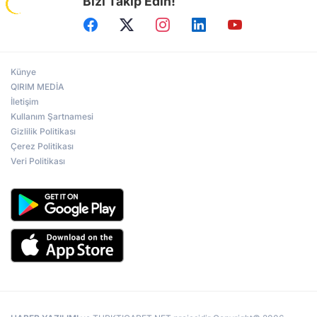
Bizi Takip Edin!
Künye
QIRIM MEDİA
İletişim
Kullanım Şartnamesi
Gizlilik Politikası
Çerez Politikası
Veri Politikası