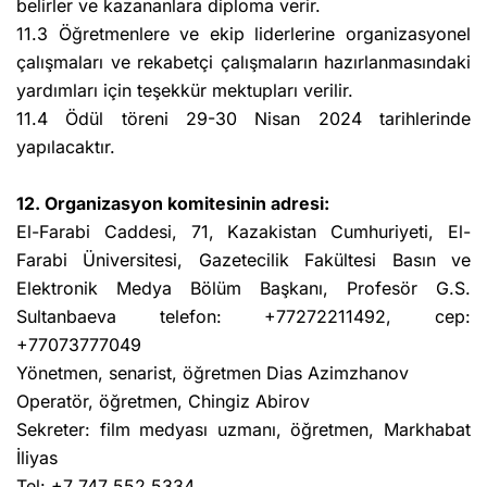
belirler ve kazananlara diploma verir.
11.3 Öğretmenlere ve ekip liderlerine organizasyonel
çalışmaları ve rekabetçi çalışmaların hazırlanmasındaki
yardımları için teşekkür mektupları verilir.
11.4 Ödül töreni 29-30 Nisan 2024 tarihlerinde
yapılacaktır.
12. Organizasyon komitesinin adresi:
El-Farabi Caddesi, 71, Kazakistan Cumhuriyeti, El-
Farabi Üniversitesi, Gazetecilik Fakültesi Basın ve
Elektronik Medya Bölüm Başkanı, Profesör G.S.
Sultanbaeva telefon: +77272211492, cep:
+77073777049
Yönetmen, senarist, öğretmen Dias Azimzhanov
Operatör, öğretmen, Chingiz Abirov
Sekreter: film medyası uzmanı, öğretmen, Markhabat
İliyas
Tel: +7 747 552 5334