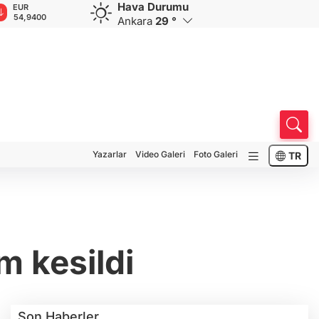
Hava Durumu
GBP
CHF
CAD
RUB
A
64,1339
58,5490
33,9441
0,5781
1
Ankara
29 °
Yazarlar
Video Galeri
Foto Galeri
TR
m kesildi
Son Haberler