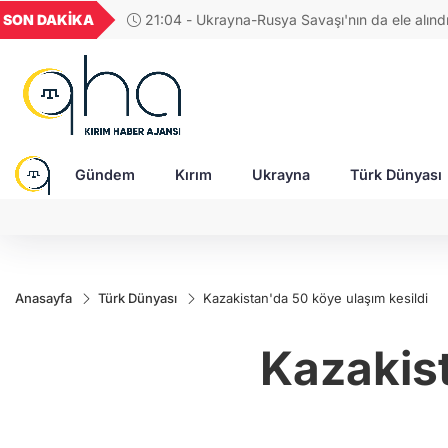
GEL
TND
BGN
VND
SON DAKİKA
17:38 - Araştırmacı yazar Gündoğdu: Kırım Tata
19
18,1961
16,2288
28,0626
0,0018
Türkleri ortak Türk kültürünün birçok unsurunu 
devam ediyor
Gündem
Kırım
Ukrayna
Türk Dünyası
Anasayfa
Türk Dünyası
Kazakistan'da 50 köye ulaşım kesildi
Kazakist