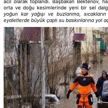
acil olarak toplandı. Başbakan Bektenov, hav
orta ve doğu kesimlerinde yeni bir sel dalga
yoğun kar yağışı ve buzlanma, sıcakların 
eyaletlerde büyük çaplı su baskınlarına yol aç