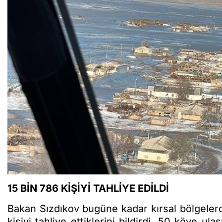
15 BİN 786 KİŞİYİ TAHLİYE EDİLDİ
Bakan Sızdıkov bugüne kadar kırsal bölgelerd
kişiyi tahliye ettiklerini bildirdi. 50 köye ula