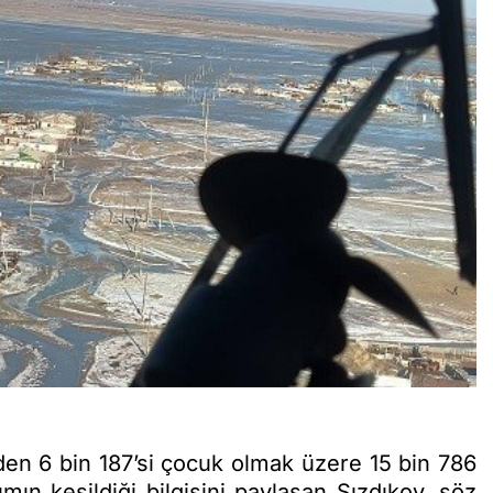
en 6 bin 187’si çocuk olmak üzere 15 bin 786
şımın kesildiği bilgisini paylaşan Sızdıkov, söz