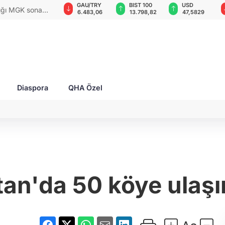
GAU/TRY
BIST 100
USD
EUR
rları ile Ahıska
6.483,06
13.798,82
47,5829
54,9400
yaşatmaya
Diaspora
QHA Özel
an'da 50 köye ulaşı