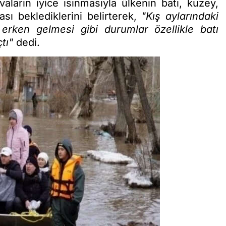
aların iyice ısınmasıyla ülkenin batı, kuzey,
sı beklediklerini belirterek,
"Kış aylarındaki
erken gelmesi gibi durumlar özellikle batı
tı"
dedi.