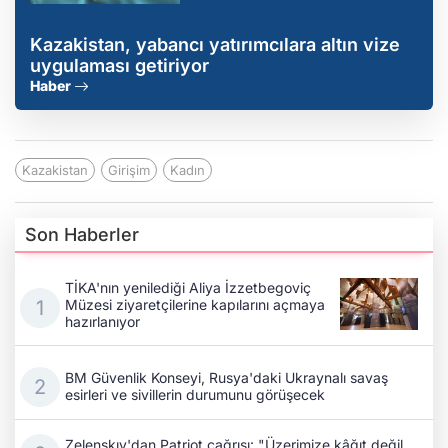
Kazakistan, yabancı yatırımcılara altın vize
uygulaması getiriyor
Haber
Kazakistan
Girişim
Kadın
Son Haberler
TİKA'nın yenilediği Aliya İzzetbegoviç
Müzesi ziyaretçilerine kapılarını açmaya
hazırlanıyor
BM Güvenlik Konseyi, Rusya'daki Ukraynalı savaş
esirleri ve sivillerin durumunu görüşecek
Zelenskıy'dan Patriot çağrısı: "Üzerimize kâğıt değil,