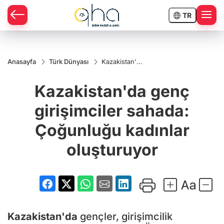
TR
Anasayfa
Türk Dünyası
Kazakistan'da
genç
girişimciler
Kazakistan'da genç
sahada:
Çoğunluğu
kadınlar
girişimciler sahada:
oluşturuyor
Çoğunluğu kadınlar
oluşturuyor
Kazakistan'da
gençler, girişimcilik