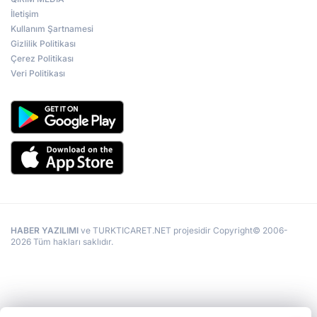
İletişim
Kullanım Şartnamesi
Gizlilik Politikası
Çerez Politikası
Veri Politikası
HABER YAZILIMI
ve TURKTICARET.NET projesidir Copyright© 2006-
2026 Tüm hakları saklıdır.