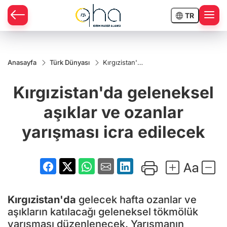
TR
Anasayfa
Türk Dünyası
Kırgızistan'da
geleneksel
aşıklar ve
Kırgızistan'da geleneksel
ozanlar
yarışması icra
edilecek
aşıklar ve ozanlar
yarışması icra edilecek
Kırgızistan'da
gelecek hafta ozanlar ve
aşıkların katılacağı geleneksel tökmölük
yarışması düzenlenecek. Yarışmanın