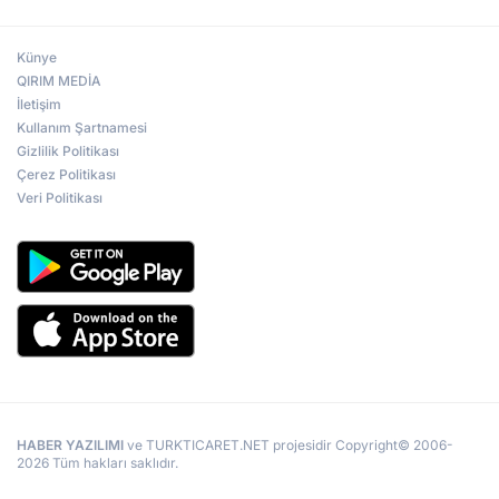
Künye
QIRIM MEDİA
İletişim
Kullanım Şartnamesi
Gizlilik Politikası
Çerez Politikası
Veri Politikası
HABER YAZILIMI
ve TURKTICARET.NET projesidir Copyright© 2006-
2026 Tüm hakları saklıdır.