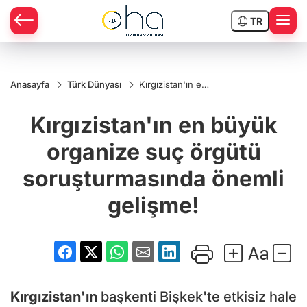
TR
Anasayfa
Türk Dünyası
Kırgızistan'ın en
büyük organize
suç örgütü
Kırgızistan'ın en büyük
soruşturmasında
önemli gelişme!
organize suç örgütü
soruşturmasında önemli
gelişme!
Kırgızistan'ın
başkenti Bişkek'te etkisiz hale