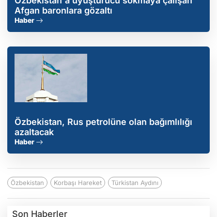
Özbekistan'a uyuşturucu sokmaya çalışan
Afgan baronlara gözaltı
Haber
Özbekistan, Rus petrolüne olan bağımlılığı
azaltacak
Haber
Özbekistan
Korbaşı Hareket
Türkistan Aydını
Son Haberler