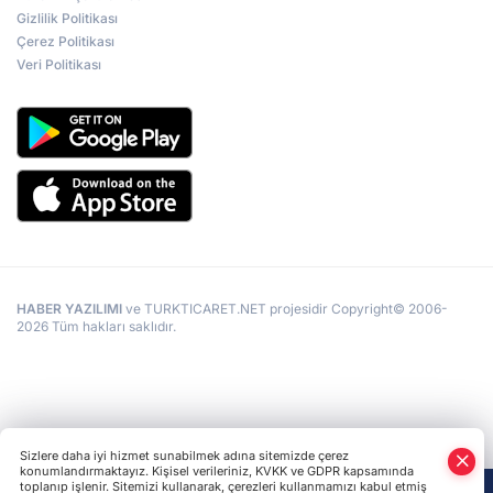
Gizlilik Politikası
Çerez Politikası
Veri Politikası
HABER YAZILIMI
ve TURKTICARET.NET projesidir Copyright© 2006-
2026 Tüm hakları saklıdır.
Sizlere daha iyi hizmet sunabilmek adına sitemizde çerez
konumlandırmaktayız. Kişisel verileriniz, KVKK ve GDPR kapsamında
toplanıp işlenir. Sitemizi kullanarak, çerezleri kullanmamızı kabul etmiş