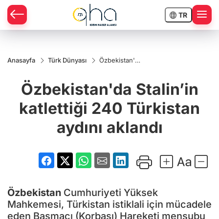
TR
Anasayfa
Türk Dünyası
Özbekistan'da
Stalin’in
katlettiği 240
Özbekistan'da Stalin’in
Türkistan
aydını aklandı
katlettiği 240 Türkistan
aydını aklandı
Özbekistan
Cumhuriyeti Yüksek
Mahkemesi, Türkistan istiklali için mücadele
eden Basmacı (Korbaşı) Hareketi mensubu