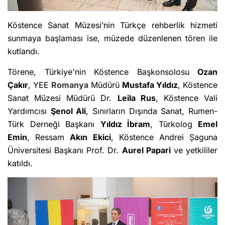
Köstence Sanat Müzesi’nin Türkçe rehberlik hizmeti
sunmaya başlaması ise, müzede düzenlenen tören ile
kutlandı.
Törene, Türkiye'nin Köstence Başkonsolosu
Ozan
Çakır
, YEE
Romanya
Müdürü
Mustafa Yıldız
, Köstence
Sanat Müzesi Müdürü Dr.
Leila Rus
, Köstence Vali
Yardımcısı
Şenol Ali
, Sınırların Dışında Sanat, Rumen-
Türk Derneği Başkanı
Yıldız İbram
, Türkolog
Emel
Emin
, Ressam
Akın Ekici
, Köstence Andrei Șaguna
Üniversitesi Başkanı Prof. Dr.
Aurel Papari
ve yetkililer
katıldı.