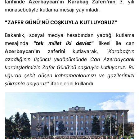
tarihinde
Azerbaycan'ın
Karabağ Zaferi'nin
3. yılı
münasebetiyle kutlama mesajı yayımladı.
"ZAFER GÜNÜ'NÜ COŞKUYLA KUTLUYORUZ"
Bakanlık, sosyal medya hesabından yaptığı kutlama
mesajında
"tek millet iki devlet"
ilkesi ile can
Azerbaycan'ın
zaferini kutlayarak
, "Karabağ’ın
azadlığının üçüncü yıldönümünde Can Azerbaycanlı
kardeşlerimizin Zafer Günü’nü coşkuyla kutluyoruz. Bu
uğurda şehit düşen kahramanlarımızı ve gazilerimizi
şükranla anıyoruz"
ifadelerini kullandı.