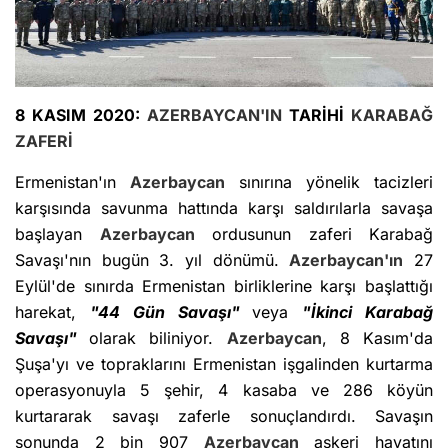
8 KASIM 2020:
AZERBAYCAN'IN
TARİHİ
KARABAĞ
ZAFERİ
Ermenistan'ın
Azerbaycan
sınırına yönelik tacizleri
karşısında savunma hattında karşı saldırılarla savaşa
başlayan
Azerbaycan
ordusunun zaferi Karabağ
Savaşı'nın bugün 3. yıl dönümü.
Azerbaycan'ın
27
Eylül'de sınırda Ermenistan birliklerine karşı başlattığı
harekat,
"44 Gün Savaşı"
veya
"İkinci Karabağ
Savaşı"
olarak biliniyor.
Azerbaycan
, 8 Kasım'da
Şuşa'yı ve topraklarını Ermenistan işgalinden kurtarma
operasyonuyla 5 şehir, 4 kasaba ve 286 köyün
kurtararak savaşı zaferle sonuçlandırdı. Savaşın
sonunda 2 bin 907
Azerbaycan
askeri hayatını