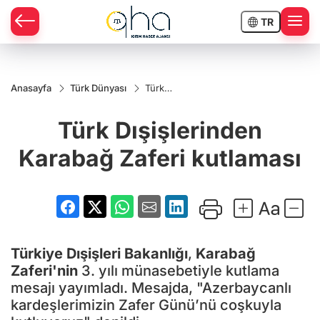
TR
Anasayfa
Türk Dünyası
Türk
Dışişlerinden
Karabağ
Türk Dışişlerinden
Zaferi
kutlaması
Karabağ Zaferi kutlaması
Türkiye Dışişleri Bakanlığı
,
Karabağ
Zaferi'nin
3. yılı münasebetiyle kutlama
mesajı yayımladı. Mesajda, "Azerbaycanlı
kardeşlerimizin Zafer Günü’nü coşkuyla