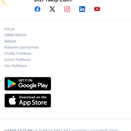
Künye
QIRIM MEDİA
İletişim
Kullanım Şartnamesi
Gizlilik Politikası
Çerez Politikası
Veri Politikası
HABER YAZILIMI
ve TURKTICARET.NET projesidir Copyright© 2006-