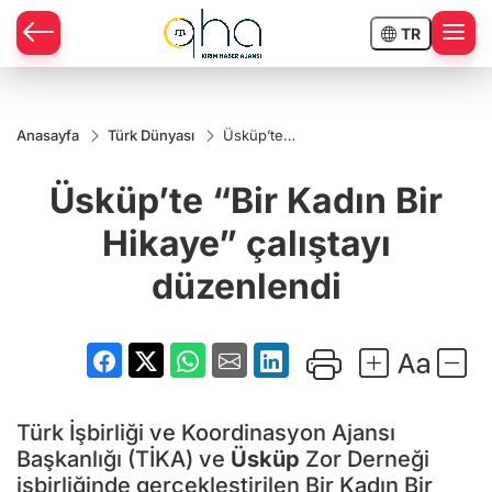
TR
Anasayfa
Türk Dünyası
Üsküp’te
“Bir Kadın
Bir Hikaye”
Üsküp’te “Bir Kadın Bir
çalıştayı
düzenlendi
Hikaye” çalıştayı
düzenlendi
Türk İşbirliği ve Koordinasyon Ajansı
Başkanlığı (TİKA) ve
Üsküp
Zor Derneği
işbirliğinde gerçekleştirilen Bir Kadın Bir