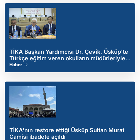
TİKA Başkan Yardımcısı Dr. Çevik, Üsküp'te
Türkçe eğitim veren okulların müdürleriyle
buluştu
Haber
TİKA'nın restore ettiği Üsküp Sultan Murat
Camisi ibadete açıldı