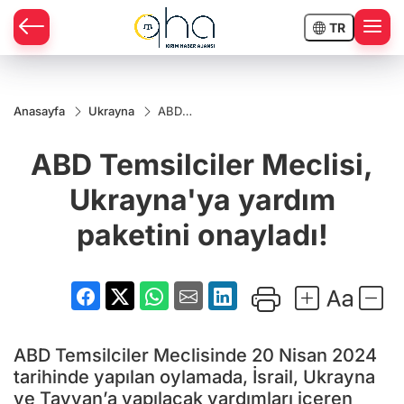
TR
Anasayfa
Ukrayna
ABD
Temsilciler
Meclisi,
ABD Temsilciler Meclisi,
Ukrayna'ya
yardım
paketini
Ukrayna'ya yardım
onayladı!
paketini onayladı!
ABD Temsilciler Meclisinde 20 Nisan 2024
tarihinde yapılan oylamada, İsrail, Ukrayna
ve Tayvan’a yapılacak yardımları içeren