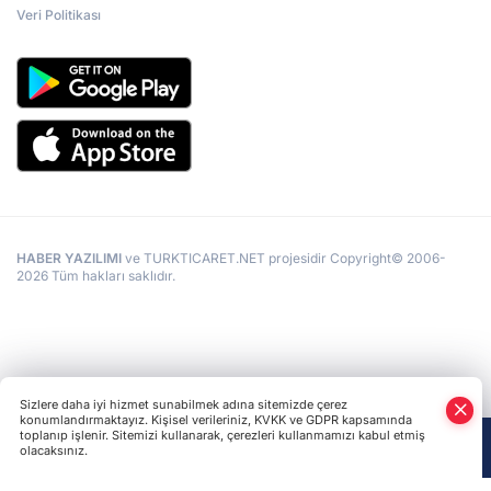
Veri Politikası
HABER YAZILIMI
ve TURKTICARET.NET projesidir Copyright© 2006-
2026 Tüm hakları saklıdır.
Sizlere daha iyi hizmet sunabilmek adına sitemizde çerez
konumlandırmaktayız. Kişisel verileriniz, KVKK ve GDPR kapsamında
toplanıp işlenir. Sitemizi kullanarak, çerezleri kullanmamızı kabul etmiş
olacaksınız.
Anasayfa
Haber Ara
Yazarlar