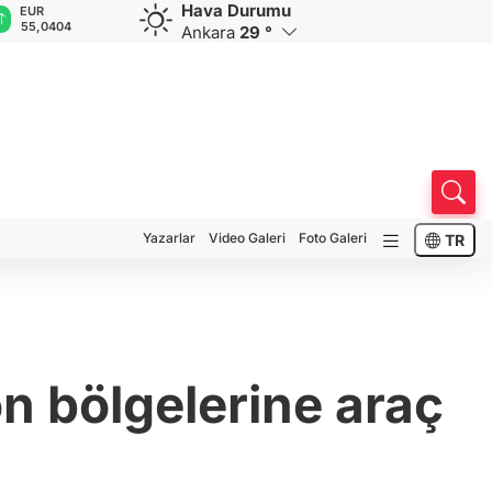
Hava Durumu
EUR
GBP
CHF
CAD
R
55,0404
64,1728
58,8708
34,0208
0
Ankara
29 °
Yazarlar
Video Galeri
Foto Galeri
TR
n bölgelerine araç