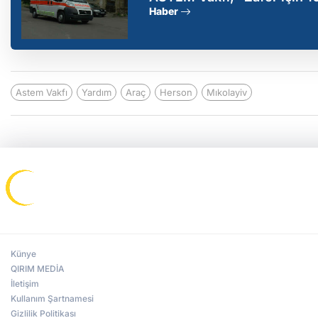
ambulans aracı gönderdi
Haber
Astem Vakfı
Yardım
Araç
Herson
Mıkolayiv
Künye
QIRIM MEDİA
İletişim
Kullanım Şartnamesi
Gizlilik Politikası