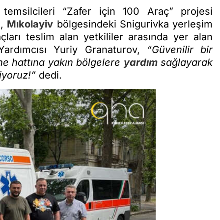
temsilcileri “Zafer için 100 Araç” projesi
ı,
Mıkolayiv
bölgesindeki Snigurivka yerleşim
çları teslim alan yetkililer arasında yer alan
Yardımcısı Yuriy Granaturov,
“Güvenilir bir
phe hattına yakın bölgelere
yardım
sağlayarak
liyoruz!”
dedi.