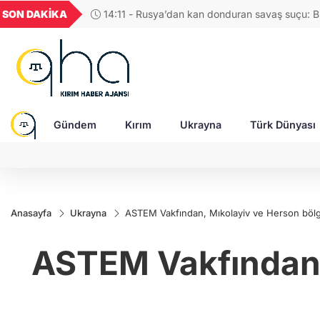
UYU
GEL
TND
BGN
SON DAKİKA
14:07 - Avrupa Birliği, Rus askerî sanayi kompl
52
1,1824
18,2398
16,2345
27,9743
yaptırımlarla vurdu
Gündem
Kırım
Ukrayna
Türk Dünyası
Anasayfa
Ukrayna
ASTEM Vakfından, Mıkolayiv ve Herson bölg
ASTEM Vakfından, 