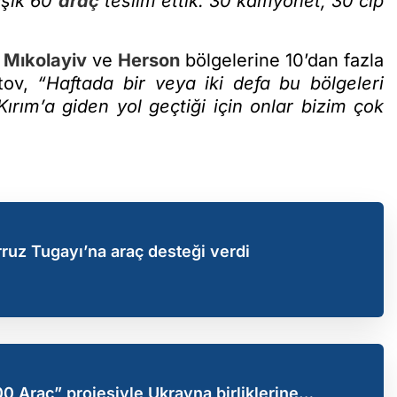
aşık 60
araç
teslim ettik. 30 kamyonet, 30 cip
n
Mıkolayiv
ve
Herson
bölgelerine 10’dan fazla
etov,
“Haftada bir veya iki defa bu bölgeleri
ırım’a giden yol geçtiği için onlar bizim çok
uz Tugayı’na araç desteği verdi
0 Araç” projesiyle Ukrayna birliklerine