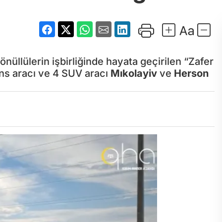
önüllülerin işbirliğinde hayata geçirilen “Zafer
ns aracı ve 4 SUV aracı
Mıkolayiv
ve
Herson