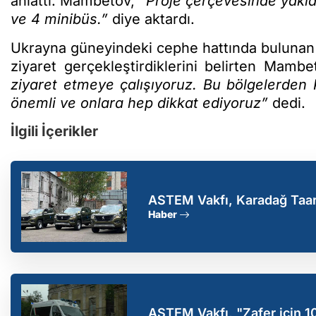
anlattı. Mambetov,
“Proje çerçevesinde yakl
ve 4 minibüs.”
diye aktardı.
Ukrayna güneyindeki cephe hattında buluna
ziyaret gerçekleştirdiklerini belirten Mamb
ziyaret etmeye çalışıyoruz. Bu bölgelerden K
önemli ve onlara hep dikkat ediyoruz”
dedi.
İlgili İçerikler
ASTEM Vakfı, Karadağ Taarr
Haber
ASTEM Vakfı, "Zafer için 10