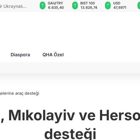
VND
GAU/TRY
BIST 100
USD
eksini yeni
0,0018
6.635,40
13.826,74
47,6971
Diaspora
QHA Özel
elerine araç desteği
Mıkolayiv ve Herso
desteği