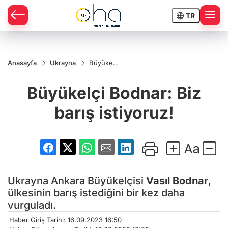
TR
Anasayfa
Ukrayna
Büyükelçi
Bodnar:
Biz barış
Büyükelçi Bodnar: Biz
istiyoruz!
barış istiyoruz!
Ukrayna Ankara Büyükelçisi
Vasıl Bodnar
,
ülkesinin barış istediğini bir kez daha
vurguladı.
Haber Giriş Tarihi: 16.09.2023 16:50