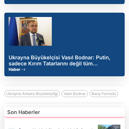
Ukrayna Büyükelçisi Vasıl Bodnar: Putin,
sadece Kırım Tatarlarını değil tüm
Ukraynalıları yok etmek istiyor
Haber
Ukrayna Ankara Büyükelçiliği
Vasıl Bodnar
Barış Formülü
Son Haberler