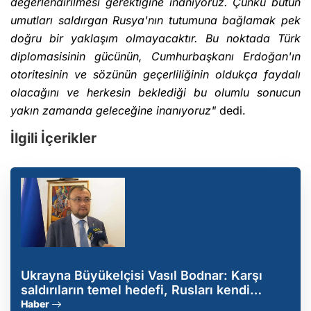
değerlendirilmesi gerektiğine inanıyoruz. Çünkü bütün
umutları saldırgan Rusya'nın tutumuna bağlamak pek
doğru bir yaklaşım olmayacaktır. Bu noktada Türk
diplomasisinin gücünün, Cumhurbaşkanı Erdoğan'ın
otoritesinin ve sözünün geçerliliğinin oldukça faydalı
olacağını ve herkesin beklediği bu olumlu sonucun
yakın zamanda geleceğine inanıyoruz"
dedi.
İlgili İçerikler
Ukrayna Büyükelçisi Vasıl Bodnar: Karşı
saldırıların temel hedefi, Rusları kendi
topraklarımızdan kovmak
Haber