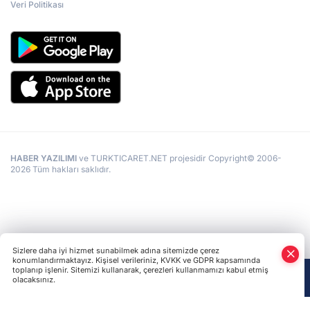
Veri Politikası
HABER YAZILIMI
ve TURKTICARET.NET projesidir Copyright© 2006-
2026 Tüm hakları saklıdır.
Sizlere daha iyi hizmet sunabilmek adına sitemizde çerez
konumlandırmaktayız. Kişisel verileriniz, KVKK ve GDPR kapsamında
toplanıp işlenir. Sitemizi kullanarak, çerezleri kullanmamızı kabul etmiş
olacaksınız.
Anasayfa
Haber Ara
Yazarlar