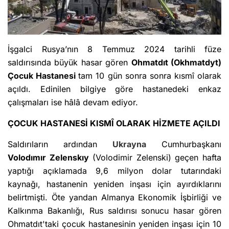
İşgalci Rusya’nın 8 Temmuz 2024 tarihli füze
saldırısında büyük hasar gören
Ohmatdıt (Okhmatdyt)
Çocuk Hastanesi
tam 10 gün sonra sonra kısmî olarak
açıldı. Edinilen bilgiye göre hastanedeki enkaz
çalışmaları ise hâlâ devam ediyor.
ÇOCUK HASTANESİ KISMÎ OLARAK HİZMETE AÇILDI
Saldırıların ardından
Ukrayna
Cumhurbaşkanı
Volodımır Zelenskıy
(Volodimir Zelenski) geçen hafta
yaptığı açıklamada 9,6 milyon dolar tutarındaki
kaynağı, hastanenin yeniden inşası için ayırdıklarını
belirtmişti. Öte yandan Almanya Ekonomik İşbirliği ve
Kalkınma Bakanlığı, Rus saldırısı sonucu hasar gören
Ohmatdıt'taki çocuk hastanesinin yeniden inşası için 10