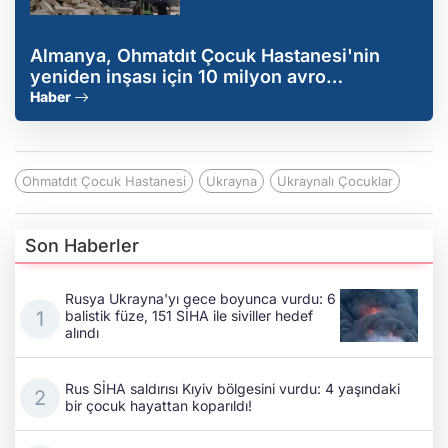
Almanya, Ohmatdıt Çocuk Hastanesi'nin
yeniden inşası için 10 milyon avro
sağlayacak
Haber
Ohmatdıt Çocuk Hastanesi
Ukrayna
Ukraynalı Çocuklar
Son Haberler
Rusya Ukrayna'yı gece boyunca vurdu: 6
balistik füze, 151 SİHA ile siviller hedef
alındı
Rus SİHA saldırısı Kıyiv bölgesini vurdu: 4 yaşındaki
bir çocuk hayattan koparıldı!