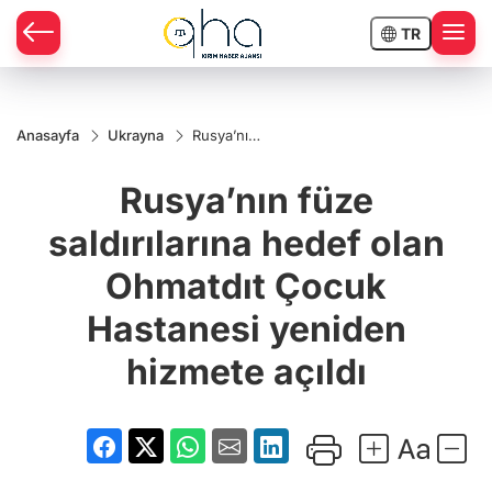
TR
Anasayfa
Ukrayna
Rusya’nın
füze
saldırılarına
Rusya’nın füze
hedef olan
Ohmatdıt
Çocuk
saldırılarına hedef olan
Hastanesi
yeniden
Ohmatdıt Çocuk
hizmete
açıldı
Hastanesi yeniden
hizmete açıldı