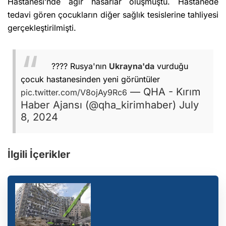
Hastanesi’nde ağır hasarlar oluşmuştu. Hastanede
tedavi gören çocukların diğer sağlık tesislerine tahliyesi
gerçekleştirilmişti.
???? Rusya'nın
Ukrayna'da
vurduğu
çocuk hastanesinden yeni görüntüler
— QHA - Kırım
pic.twitter.com/V8ojAy9Rc6
Haber Ajansı (@qha_kirimhaber)
July
8, 2024
İlgili İçerikler