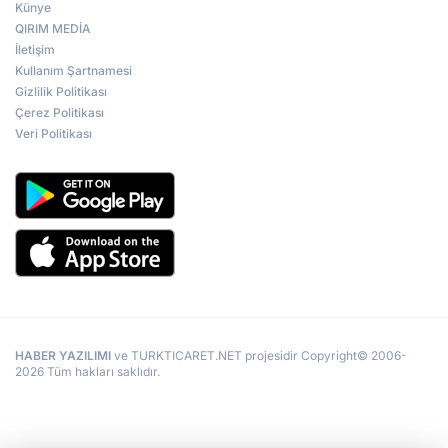
Künye
QIRIM MEDİA
İletişim
Kullanım Şartnamesi
Gizlilik Politikası
Çerez Politikası
Veri Politikası
HABER YAZILIMI
ve TURKTICARET.NET projesidir Copyright© 2006-
2026 Tüm hakları saklıdır.