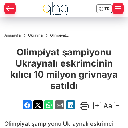
TR
Anasayfa
Ukrayna
Olimpiyat
şampiyonu
Ukraynalı
Olimpiyat şampiyonu
eskrimcinin
kılıcı 10
milyon
Ukraynalı eskrimcinin
grivnaya
satıldı
kılıcı 10 milyon grivnaya
satıldı
Olimpiyat şampiyonu Ukraynalı eskrimci