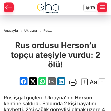
TR
Anasayfa
Ukrayna
Rus
ordusu
Herson’u
Rus ordusu Herson’u
topçu
ateşiyle
vurdu: 2
topçu ateşiyle vurdu: 2
ölü!
ölü!
Rus işgal güçleri, Ukrayna’nın
Herson
kentine saldırdı. Saldırıda 2 kişi hayatını
kaybetti, 2'si sağlık görevlisi olmak üzere 4