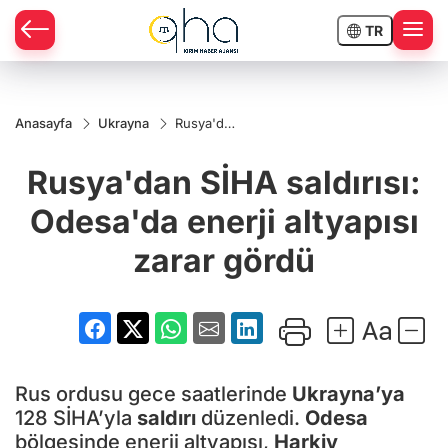
TR
Anasayfa
Ukrayna
Rusya'dan
SİHA
saldırısı:
Rusya'dan SİHA saldırısı:
Odesa'da
enerji
altyapısı
Odesa'da enerji altyapısı
zarar
gördü
zarar gördü
Rus ordusu gece saatlerinde
Ukrayna’ya
128 SİHA’yla
saldırı
düzenledi.
Odesa
bölgesinde enerji altyapısı,
Harkiv