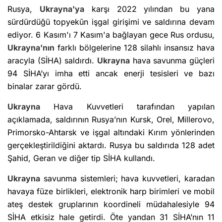
Rusya,
Ukrayna'ya
karşı 2022 yılından bu yana
sürdürdüğü topyekûn işgal girişimi ve saldırına devam
ediyor. 6 Kasım'ı 7 Kasım'a bağlayan gece Rus ordusu,
Ukrayna'nın
farklı bölgelerine 128 silahlı insansız hava
aracyla (SİHA) saldırdı.
Ukrayna
hava savunma güçleri
94 SİHA’yı imha etti ancak enerji tesisleri ve bazı
binalar zarar gördü.
Ukrayna
Hava Kuvvetleri tarafından yapılan
açıklamada, saldırının Rusya’nın Kursk, Orel, Millerovo,
Primorsko-Ahtarsk ve işgal altındaki Kırım yönlerinden
gerçekleştirildiğini aktardı. Rusya bu saldırıda 128 adet
Şahid, Geran ve diğer tip SİHA kullandı.
Ukrayna
savunma sistemleri; hava kuvvetleri, karadan
havaya füze birlikleri, elektronik harp birimleri ve mobil
ateş destek gruplarının koordineli müdahalesiyle 94
SİHA etkisiz hale getirdi. Öte yandan 31 SİHA’nın 11