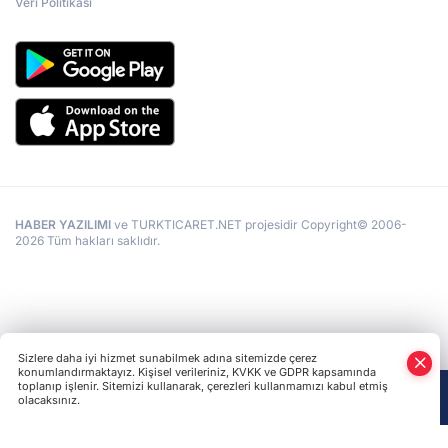
Veri Politikası
HABER YAZILIMI
ve TURKTICARET.NET projesidir Copyright© 2006-
2026 Tüm hakları saklıdır.
Sizlere daha iyi hizmet sunabilmek adına sitemizde çerez
konumlandırmaktayız. Kişisel verileriniz, KVKK ve GDPR kapsamında
toplanıp işlenir. Sitemizi kullanarak, çerezleri kullanmamızı kabul etmiş
olacaksınız.
Anasayfa
Haber Ara
Yazarlar