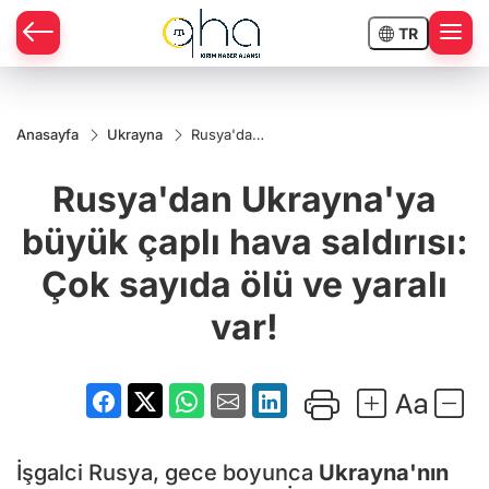
TR
Anasayfa
Ukrayna
Rusya'dan
Ukrayna'ya
büyük
Rusya'dan Ukrayna'ya
çaplı hava
saldırısı:
Çok sayıda
büyük çaplı hava saldırısı:
ölü ve
yaralı var!
Çok sayıda ölü ve yaralı
var!
İşgalci Rusya, gece boyunca
Ukrayna'nın