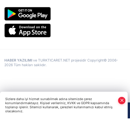
HABER YAZILIMI
ve TURKTICARET.NET projesidir Copyright© 2006-
2026 Tüm hakları saklıdır.
Sizlere daha iyi hizmet sunabilmek adına sitemizde çerez
konumlandırmaktayız. Kişisel verileriniz, KVKK ve GDPR kapsamında
toplanıp işlenir. Sitemizi kullanarak, çerezleri kullanmamızı kabul etmiş
olacaksınız.
Anasayfa
Haber Ara
Yazarlar