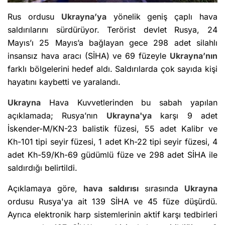
Rus ordusu
Ukrayna’ya
yönelik geniş çaplı hava
saldırılarını sürdürüyor. Terörist devlet Rusya, 24
Mayıs’ı 25 Mayıs’a bağlayan gece 298 adet silahlı
insansız hava aracı (SİHA) ve 69 füzeyle
Ukrayna’nın
farklı bölgelerini hedef aldı. Saldırılarda çok sayıda kişi
hayatını kaybetti ve yaralandı.
Ukrayna
Hava Kuvvetlerinden bu sabah yapılan
açıklamada; Rusya’nın
Ukrayna'ya
karşı 9 adet
İskender-M/KN-23 balistik füzesi, 55 adet Kalibr ve
Kh-101 tipi seyir füzesi, 1 adet Kh-22 tipi seyir füzesi, 4
adet Kh-59/Kh-69 güdümlü füze ve 298 adet SİHA ile
saldırdığı belirtildi.
Açıklamaya göre,
hava saldırısı
sırasında
Ukrayna
ordusu Rusya'ya ait 139 SİHA ve 45 füze düşürdü.
Ayrıca elektronik harp sistemlerinin aktif karşı tedbirleri