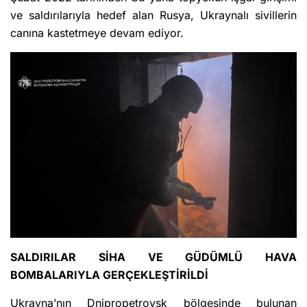
ve saldırılarıyla hedef alan Rusya, Ukraynalı sivillerin
canına kastetmeye devam ediyor.
SALDIRILAR SİHA VE GÜDÜMLÜ HAVA
BOMBALARIYLA GERÇEKLEŞTİRİLDİ
Ukrayna’nın Dnipropetrovsk bölgesinde bulunan