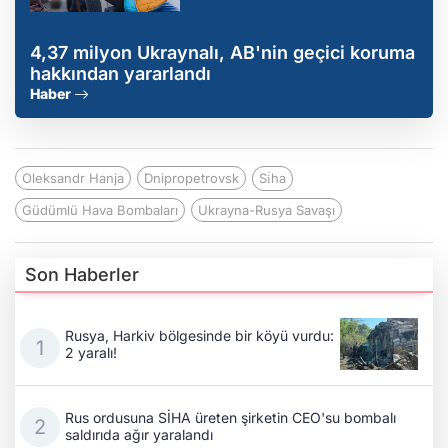
4,37 milyon Ukraynalı, AB'nin geçici koruma
hakkından yararlandı
Haber
Oleksandr Hanja
Dnipropetrovsk
Si̇ha
Güdümlü Hava Bombaları
Ukrayna-Rusya Savaşı
Son Haberler
Rusya, Harkiv bölgesinde bir köyü vurdu:
2 yaralı!
Rus ordusuna SİHA üreten şirketin CEO'su bombalı
saldırıda ağır yaralandı