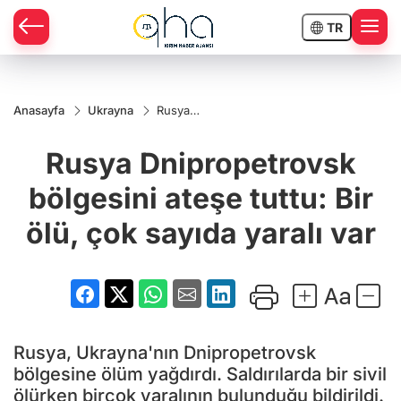
TR
Anasayfa
Ukrayna
Rusya
Dnipropetrovsk
bölgesini ateşe
Rusya Dnipropetrovsk
tuttu: Bir ölü,
çok sayıda
yaralı var
bölgesini ateşe tuttu: Bir
ölü, çok sayıda yaralı var
Rusya, Ukrayna'nın Dnipropetrovsk
bölgesine ölüm yağdırdı. Saldırılarda bir sivil
ölürken birçok yaralının bulunduğu bildirildi.