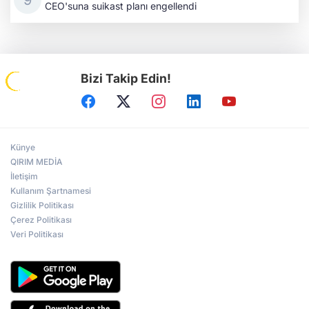
CEO'suna suikast planı engellendi
Bizi Takip Edin!
Künye
QIRIM MEDİA
İletişim
Kullanım Şartnamesi
Gizlilik Politikası
Çerez Politikası
Veri Politikası