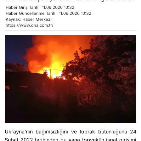
Haber Giriş Tarihi: 11.06.2026 10:32
Haber Güncellenme Tarihi: 11.06.2026 10:32
Kaynak: Haber Merkezi
https://www.qha.com.tr/
Ukrayna’nın bağımsızlığını ve toprak bütünlüğünü 24
Şubat 2022 tarihinden bu yana topyekûn işgal girişimi