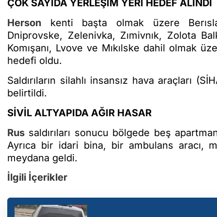
ÇOK SAYIDA YERLEŞİM YERİ HEDEF ALINDI
Herson
kenti başta olmak üzere Berıslav
Dniprovske, Zelenivka, Zımivnık, Zolota Bal
Komışanı, Lvove ve Mıkılske dahil olmak üz
hedefi oldu.
Saldırıların silahlı insansız hava araçları (SİH
belirtildi.
SİVİL ALTYAPIDA AĞIR HASAR
Rus
saldırıları sonucu bölgede beş apartman i
Ayrıca bir idari bina, bir ambulans aracı, m
meydana geldi.
İlgili İçerikler