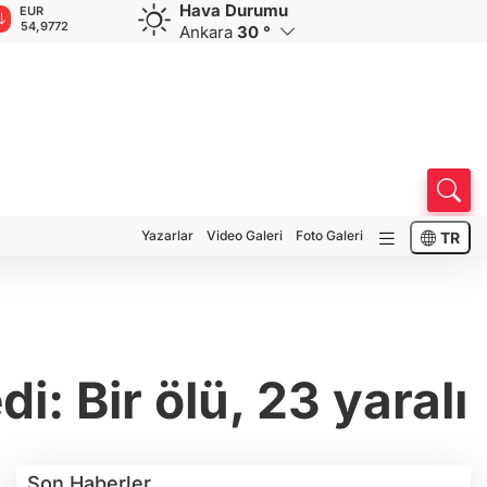
Hava Durumu
GBP
CHF
CAD
RUB
A
64,1922
58,6683
34,0143
0,5752
1
Ankara
30 °
Yazarlar
Video Galeri
Foto Galeri
TR
: Bir ölü, 23 yaralı
Son Haberler