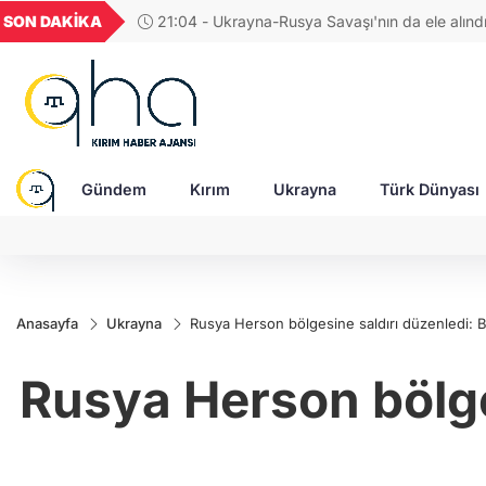
GEL
TND
BGN
VND
SON DAKİKA
17:38 - Araştırmacı yazar Gündoğdu: Kırım Tata
22
18,2377
16,2326
27,9743
0,0018
Türkleri ortak Türk kültürünün birçok unsurunu 
devam ediyor
Gündem
Kırım
Ukrayna
Türk Dünyası
Anasayfa
Ukrayna
Rusya Herson bölgesine saldırı düzenledi: Bi
Rusya Herson bölges