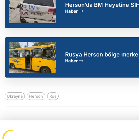
Herson’da BM Heyetine SİHA’
Haber
Rusya Herson bölge merkezi
Haber
Ukrayna
Herson
Rus