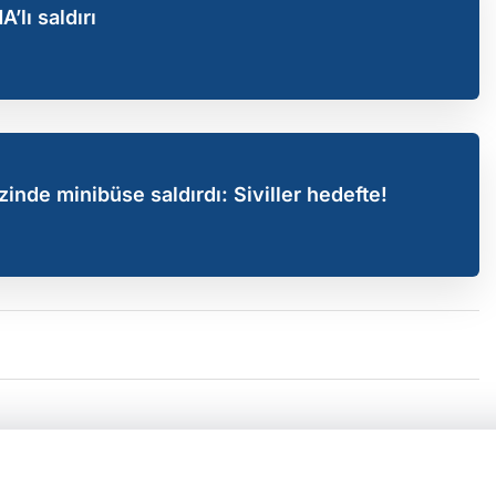
lı saldırı
nde minibüse saldırdı: Siviller hedefte!