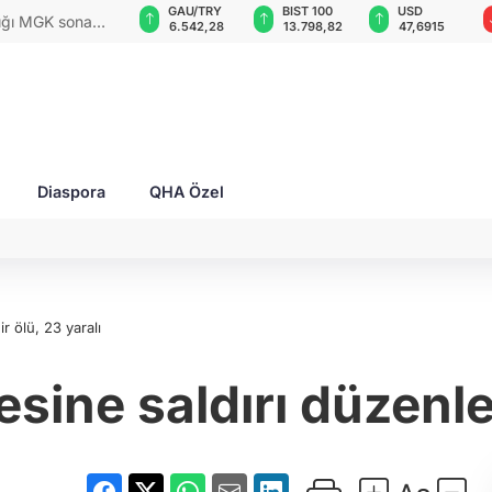
GAU/TRY
BIST 100
USD
EUR
rları ile Ahıska
6.542,28
13.798,82
47,6915
54,9772
yaşatmaya
Diaspora
QHA Özel
r ölü, 23 yaralı
ine saldırı düzenledi