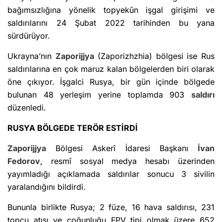
bağımsızlığına yönelik topyekûn işgal girişimi ve
saldırılarını 24 Şubat 2022 tarihinden bu yana
sürdürüyor.
Ukrayna’nın
Zaporijjya
(Zaporizhzhia) bölgesi ise Rus
saldırılarına en çok maruz kalan bölgelerden biri olarak
öne çıkıyor. İşgalci Rusya, bir gün içinde bölgede
bulunan 48 yerleşim yerine toplamda 903
saldırı
düzenledi.
RUSYA BÖLGEDE TERÖR ESTİRDİ
Zaporijjya
Bölgesi Askerî İdaresi Başkanı
İvan
Fedorov
, resmî sosyal medya hesabı üzerinden
yayımladığı açıklamada saldırılar sonucu 3 sivilin
yaralandığını bildirdi.
Bununla birlikte Rusya; 2 füze, 16 hava saldırısı, 231
topçu atışı ve çoğunluğu FPV tipi olmak üzere 652