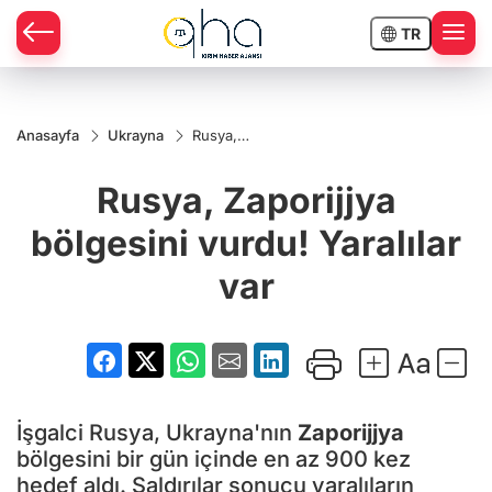
TR
Anasayfa
Ukrayna
Rusya,
Zaporijjya
bölgesini
Rusya, Zaporijjya
vurdu!
Yaralılar
var
bölgesini vurdu! Yaralılar
var
İşgalci Rusya, Ukrayna'nın
Zaporijjya
bölgesini bir gün içinde en az 900 kez
hedef aldı. Saldırılar sonucu yaralıların