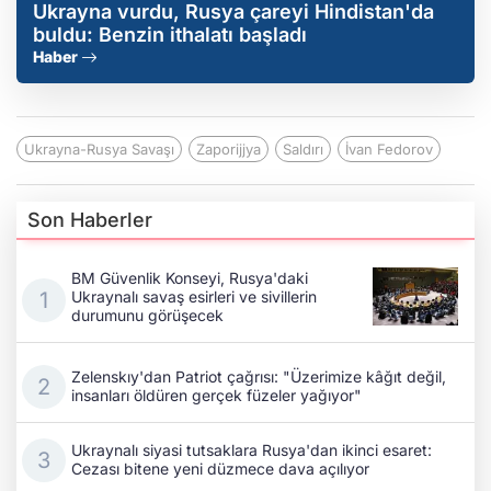
Ukrayna vurdu, Rusya çareyi Hindistan'da
buldu: Benzin ithalatı başladı
Haber
Ukrayna-Rusya Savaşı
Zaporijjya
Saldırı
İvan Fedorov
Son Haberler
BM Güvenlik Konseyi, Rusya'daki
Ukraynalı savaş esirleri ve sivillerin
durumunu görüşecek
Zelenskıy'dan Patriot çağrısı: "Üzerimize kâğıt değil,
insanları öldüren gerçek füzeler yağıyor"
Ukraynalı siyasi tutsaklara Rusya'dan ikinci esaret:
Cezası bitene yeni düzmece dava açılıyor