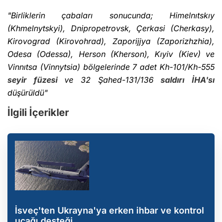
"Birliklerin çabaları sonucunda; Himelnıtskıy
(Khmelnytskyi), Dnipropetrovsk, Çerkasi (Cherkasy),
Kirovograd (Kirovohrad), Zaporijjya (Zaporizhzhia),
Odesa (Odessa), Herson (Kherson), Kıyiv (Kiev) ve
Vinnıtsa (Vinnytsia) bölgelerinde 7 adet Kh-101/Kh-555
seyir füzesi
ve 32 Şahed-131/136
saldırı
İHA'sı
düşürüldü"
İlgili İçerikler
İsveç'ten Ukrayna'ya erken ihbar ve kontrol
uçağı desteği