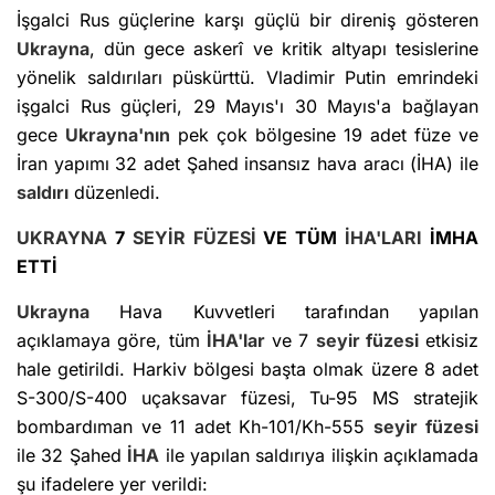
İşgalci Rus güçlerine karşı güçlü bir direniş gösteren
Ukrayna
, dün gece askerî ve kritik altyapı tesislerine
yönelik saldırıları püskürttü. Vladimir Putin emrindeki
işgalci Rus güçleri, 29 Mayıs'ı 30 Mayıs'a bağlayan
gece
Ukrayna'nın
pek çok bölgesine 19 adet füze ve
İran yapımı 32 adet Şahed insansız hava aracı (İHA) ile
saldırı
düzenledi.
UKRAYNA
7
SEYİR FÜZESİ
VE TÜM
İHA'LARI
İMHA
ETTİ
Ukrayna
Hava Kuvvetleri tarafından yapılan
açıklamaya göre, tüm
İHA'lar
ve 7
seyir füzesi
etkisiz
hale getirildi. Harkiv bölgesi başta olmak üzere 8 adet
S-300/S-400 uçaksavar füzesi, Tu-95 MS stratejik
bombardıman ve 11 adet Kh-101/Kh-555
seyir füzesi
ile 32 Şahed
İHA
ile yapılan saldırıya ilişkin açıklamada
şu ifadelere yer verildi: