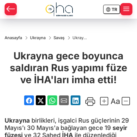
TR
Anasayfa
Ukrayna
Savaş
Ukrayna
gece
boyunca
Ukrayna gece boyunca
saldıran
Rus
yapımı
saldıran Rus yapımı füze
füze ve
İHA'ları
ve İHA'ları imha etti!
imha
etti!
Ukrayna
birlikleri, işgalci Rus güçlerinin 29
Mayıs'ı 30 Mayıs'a bağlayan gece 19
seyir
füzesi
ve 32 Şahed
İHA
ile düzenlediği