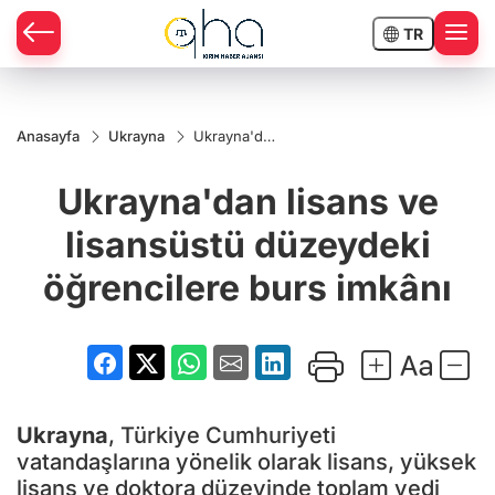
TR
Anasayfa
Ukrayna
Ukrayna'dan
lisans ve
lisansüstü
Ukrayna'dan lisans ve
düzeydeki
öğrencilere
burs imkânı
lisansüstü düzeydeki
öğrencilere burs imkânı
Ukrayna
, Türkiye Cumhuriyeti
vatandaşlarına yönelik olarak lisans, yüksek
lisans ve doktora düzeyinde toplam yedi