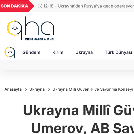
GEL
TND
BGN
VND
SON DAKİKA
11:56 - Yeni Zelanda, Rusya'ya karşı yeni yaptı
49
18,2677
16,3788
27,9743
0,0018
uyguladı!
Gündem
Kırım
Ukrayna
Türk Dünyası
Anasayfa
Ukrayna
Ukrayna Millî Güvenlik ve Savunma Konseyi
Ukrayna Millî G
Umerov, AB Sav