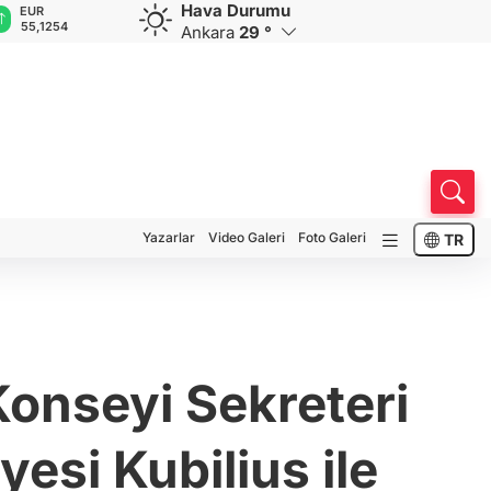
Hava Durumu
GBP
CHF
CAD
RUB
A
64,3468
59,0083
34,1883
0,5822
1
Ankara
29 °
Yazarlar
Video Galeri
Foto Galeri
TR
onseyi Sekreteri
si Kubilius ile