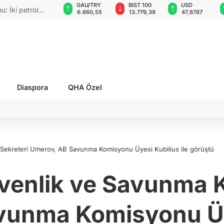
GAU/TRY
BIST 100
USD
EUR
rımlar
6.660,55
13.779,39
47,6787
55,1254
Diaspora
QHA Özel
 Sekreteri Umerov, AB Savunma Komisyonu Üyesi Kubilius ile görüştü
üvenlik ve Savunma K
unma Komisyonu Üye