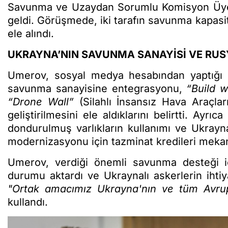
Savunma ve Uzaydan Sorumlu Komisyon Üyesi 
geldi. Görüşmede, iki tarafın savunma kapasite
ele alındı.
UKRAYNA’NIN SAVUNMA SANAYİSİ VE RUS
Umerov, sosyal medya hesabından yaptığı 
savunma sanayisine entegrasyonu,
“Build 
“Drone Wall”
(Silahlı İnsansız Hava Araçla
geliştirilmesini ele aldıklarını belirtti. Ayrı
dondurulmuş varlıkların kullanımı ve Ukrayn
modernizasyonu için tazminat kredileri mekan
Umerov, verdiği önemli savunma desteği i
durumu aktardı ve Ukraynalı askerlerin ihtiy
"Ortak amacımız Ukrayna'nın ve tüm Avrupa
kullandı.