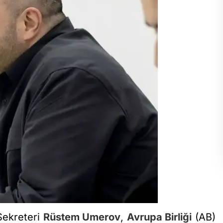
Sekreteri
Rüstem Umerov
,
Avrupa Birliği
(AB)