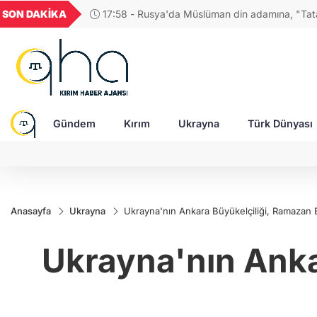
GEL
TND
BGN
VND
SON DAKİKA
17:58 - Rusya'da Müslüman din adamına, "Tatar
20
18,1973
16,2299
28,0626
0,0018
tasvir eden tablolar nedeniyle para cezası!
Gündem
Kırım
Ukrayna
Türk Dünyası
Anasayfa
Ukrayna
Ukrayna'nın Ankara Büyükelçiliği, Ramazan B
Ukrayna'nın Anka