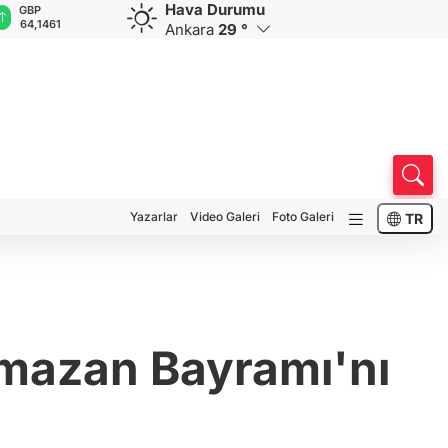
Hava Durumu
GBP
CHF
CAD
RUB
A
64,1461
58,5386
33,9512
0,5831
1
Ankara
29 °
Yazarlar
Video Galeri
Foto Galeri
TR
amazan Bayramı'nı