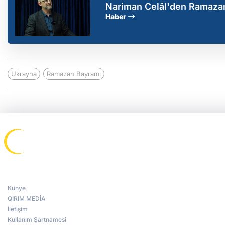
Nariman Celâl'den Ramazan 
Allah'ın yardımıyla asla y
Haber
Ukrayna
Ramazan Bayramı
Künye
QIRIM MEDİA
İletişim
Kullanım Şartnamesi