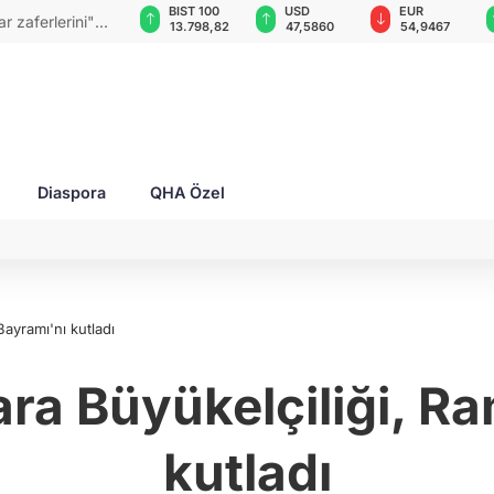
GAU/TRY
BIST 100
USD
EUR
 zaferlerini"
6.490,57
13.798,82
47,5860
54,9467
Diaspora
QHA Özel
ayramı'nı kutladı
ra Büyükelçiliği, R
kutladı