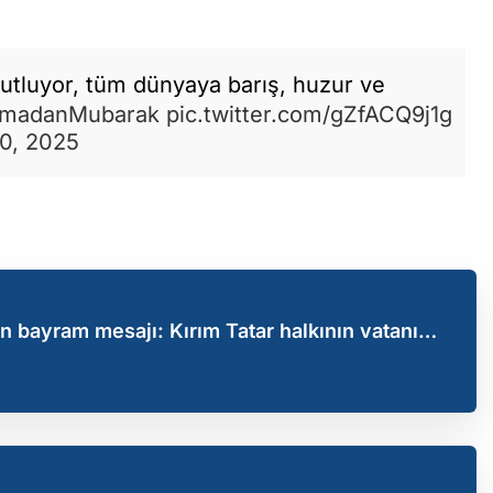
utluyor, tüm dünyaya barış, huzur ve
madanMubarak
pic.twitter.com/gZfACQ9j1g
0, 2025
bayram mesajı: Kırım Tatar halkının vatanı
 sahip olması için dua ediyoruz