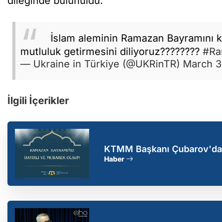
dileğinde bulunuldu.
İslam aleminin Ramazan Bayramını k
mutluluk getirmesini diliyoruz????????
#Ra
— Ukraine in Türkiye (@UKRinTR)
March 3
İlgili İçerikler
KTMM Başkanı Çubarov'dan 
Kırım'da mutlu bir geleceğe
Haber