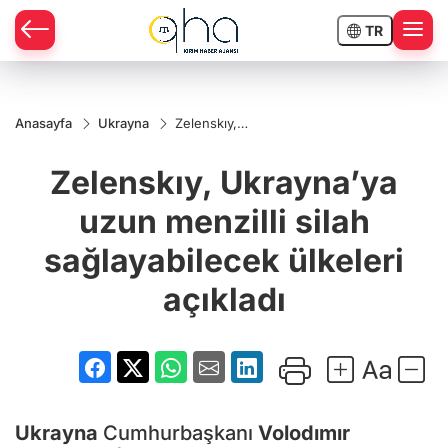
TR
Anasayfa
Ukrayna
Zelenskıy,
Ukrayna’ya
uzun menzilli
Zelenskıy, Ukrayna’ya
silah
sağlayabilecek
ülkeleri
uzun menzilli silah
açıkladı
sağlayabilecek ülkeleri
açıkladı
Ukrayna
Cumhurbaşkanı
Volodımır