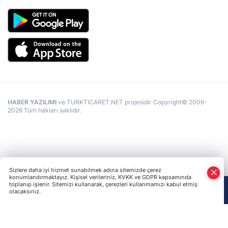
HABER YAZILIMI
ve TURKTICARET.NET projesidir Copyright© 2006-
2026 Tüm hakları saklıdır.
Sizlere daha iyi hizmet sunabilmek adına sitemizde çerez
konumlandırmaktayız. Kişisel verileriniz, KVKK ve GDPR kapsamında
toplanıp işlenir. Sitemizi kullanarak, çerezleri kullanmamızı kabul etmiş
olacaksınız.
Anasayfa
Haber Ara
Yazarlar