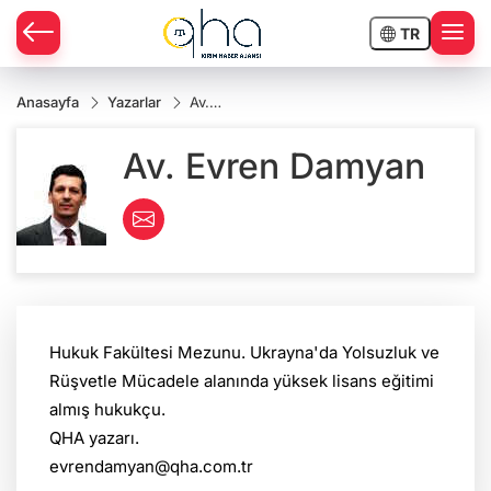
TR
Anasayfa
Yazarlar
Av.
Evren
Damyan
Av. Evren Damyan
Hukuk Fakültesi Mezunu. Ukrayna'da Yolsuzluk ve
Rüşvetle Mücadele alanında yüksek lisans eğitimi
almış hukukçu.
QHA yazarı.
evrendamyan@qha.com.tr