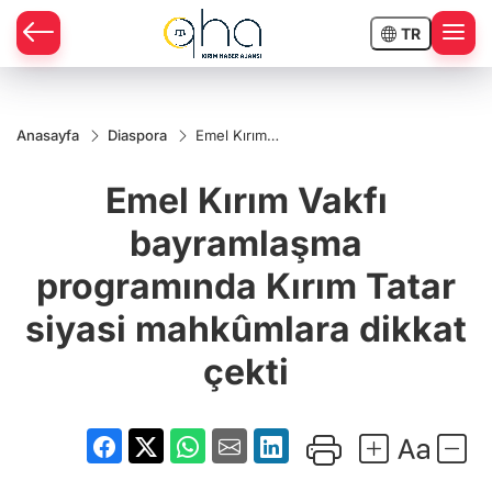
TR
Anasayfa
Diaspora
Emel Kırım
Vakfı
bayramlaşma
Emel Kırım Vakfı
programında
Kırım Tatar
siyasi
bayramlaşma
mahkûmlara
dikkat çekti
programında Kırım Tatar
siyasi mahkûmlara dikkat
çekti