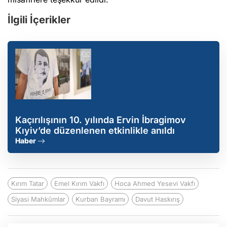
İlgili İçerikler
Kaçırılışının 10. yılında Ervin İbragimov
Kıyiv’de düzenlenen etkinlikle anıldı
Haber
Kırım Tatar
Emel Kırım Vakfı
Hoca Ahmed Yesevi Vakfı
Siyasi Mahkûmlar
Kurban Bayramı
Davut Haskırış