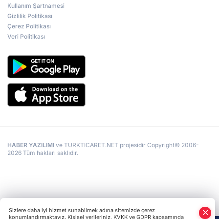
Kullanım Şartnamesi
Gizlilik Politikası
Çerez Politikası
Veri Politikası
HABER YAZILIMI
ve TURKTICARET.NET projesidir Copyright© 2006-
2026 Tüm hakları saklıdır.
Sizlere daha iyi hizmet sunabilmek adına sitemizde çerez
konumlandırmaktayız. Kişisel verileriniz, KVKK ve GDPR kapsamında