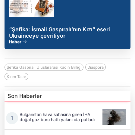
“Şefika: İsmail Gaspıralı’nın Kızı” eseri
Ukrainceye çevriliyor
Haber
Şefika Gaspıralı Uluslararası Kadın Birliği
Diaspora
Kırım Tatar
Son Haberler
Bulgaristan hava sahasına giren İHA,
doğal gaz boru hattı yakınında patladı