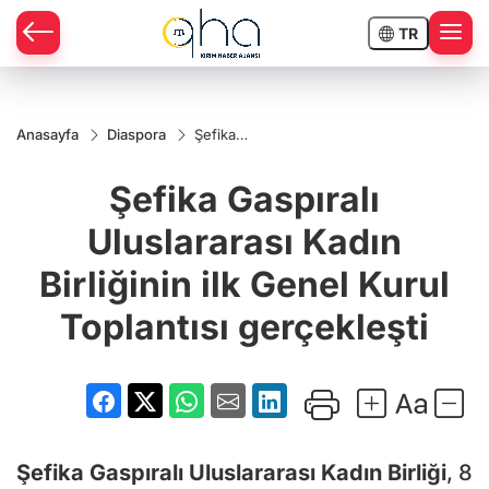
TR
Anasayfa
Diaspora
Şefika
Gaspıralı
Uluslararası
Şefika Gaspıralı
Kadın
Birliğinin ilk
Genel
Uluslararası Kadın
Kurul
Toplantısı
Birliğinin ilk Genel Kurul
gerçekleşti
Toplantısı gerçekleşti
Şefika Gaspıralı Uluslararası Kadın Birliği
, 8