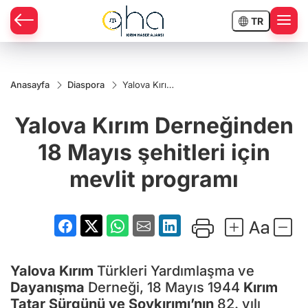
TR
Anasayfa
Diaspora
Yalova Kırım
Derneğinden
18 Mayıs
Yalova Kırım Derneğinden
şehitleri için
mevlit
programı
18 Mayıs şehitleri için
mevlit programı
Yalova
Kırım
Türkleri Yardımlaşma ve
Dayanışma
Derneği, 18 Mayıs 1944
Kırım
Tatar Sürgünü ve Soykırımı’nın
82. yılı