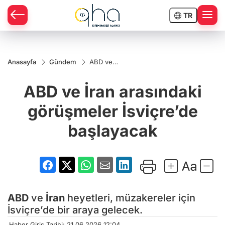
TR
Anasayfa
Gündem
ABD ve
İran
arasındaki
ABD ve İran arasındaki
görüşmeler
İsviçre’de
başlayacak
görüşmeler İsviçre’de
başlayacak
ABD
ve
İran
heyetleri, müzakereler için
İsviçre’de bir araya gelecek.
Haber Giriş Tarihi: 21.06.2026 12:04