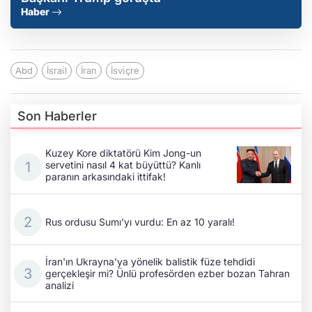
Haber
Abd
İsrai̇l
İran
İsvi̇çre
Son Haberler
Kuzey Kore diktatörü Kim Jong-un
servetini nasıl 4 kat büyüttü? Kanlı
paranın arkasındaki ittifak!
Rus ordusu Sumı'yı vurdu: En az 10 yaralı!
İran'ın Ukrayna'ya yönelik balistik füze tehdidi
gerçekleşir mi? Ünlü profesörden ezber bozan Tahran
analizi