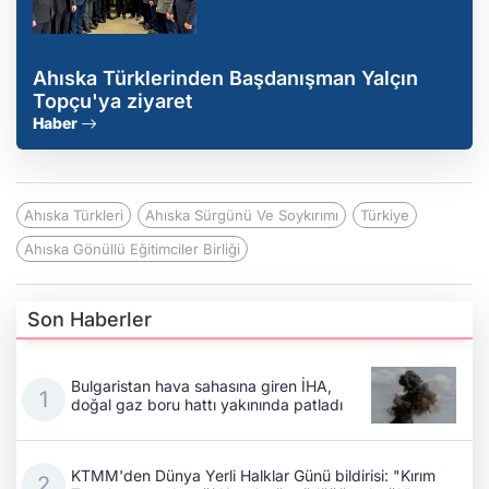
Ahıska Türklerinden Başdanışman Yalçın
Topçu'ya ziyaret
Haber
Ahıska Türkleri
Ahıska Sürgünü Ve Soykırımı
Türkiye
Ahıska Gönüllü Eğitimciler Birliği
Son Haberler
Bulgaristan hava sahasına giren İHA,
doğal gaz boru hattı yakınında patladı
KTMM'den Dünya Yerli Halklar Günü bildirisi: "Kırım