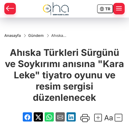
TR
Anasayfa
Gündem
Ahıska
Türkleri
Sürgünü ve
Ahıska Türkleri Sürgünü
Soykırımı
anısına "Kara
Leke" tiyatro
ve Soykırımı anısına "Kara
oyunu ve
resim sergisi
Leke" tiyatro oyunu ve
düzenlenecek
resim sergisi
düzenlenecek