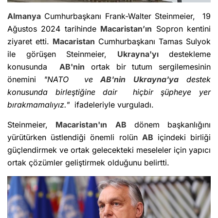
Almanya
Cumhurbaşkanı Frank-Walter Steinmeier, 19
Ağustos 2024 tarihinde
Macaristan’ın
Sopron kentini
ziyaret etti.
Macaristan
Cumhurbaşkanı Tamas Sulyok
ile görüşen Steinmeier,
Ukrayna'yı
destekleme
konusunda
AB'nin
ortak bir tutum sergilemesinin
önemini
"NATO ve
AB'nin
Ukrayna'ya
destek
konusunda birleştiğine dair hiçbir şüpheye yer
bırakmamalıyız."
ifadeleriyle vurguladı.
Steinmeier,
Macaristan'ın
AB
dönem başkanlığını
yürütürken üstlendiği önemli rolün
AB
içindeki birliği
güçlendirmek ve ortak gelecekteki meseleler için yapıcı
ortak çözümler geliştirmek olduğunu belirtti.