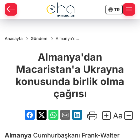
TR
Anasayfa
Gündem
Almanya'dan
Macaristan'a
Ukrayna
Almanya'dan
konusunda
birlik olma
çağrısı
Macaristan'a Ukrayna
konusunda birlik olma
çağrısı
Almanya
Cumhurbaşkanı Frank-Walter