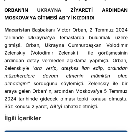
ORBAN’IN
UKRAYNA
ZİYARETİ ARDINDAN
MOSKOVA’YA GİTMESİ AB’Yİ KIZDIRDI
Macaristan
Başbakanı Victor Orban, 2 Temmuz 2024
tarihinde
Ukrayna’ya
temaslarda bulunmak üzere
gitmişti. Orban,
Ukrayna
Cumhurbaşkanı Volodımır
Zelenskıy (Volodimir Zelenski) ile görüşmesinin
ardından detay vermeden açıklama yapmıştı. Orban,
Zelenskıy’e
"ara verip, ateşkes ilan edip, ardından
müzakerelere devam etmenin mümkün olup
olmadığını"
sorduğunu söylemişti. Zelenskıy ile bir
araya gelen Orban'ın, ardından Moskova’ya 5 Temmuz
2024 tarihinde gidecek olması tepki konusu olmuştu.
Söz konusu ziyaret,
AB’yi
rahatsız etmişti.
İlgili İçerikler