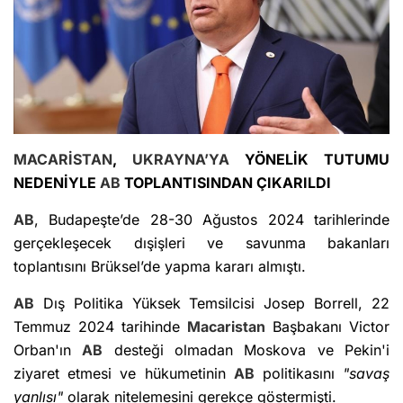
MACARİSTAN
,
UKRAYNA’YA
YÖNELİK TUTUMU
NEDENİYLE
AB
TOPLANTISINDAN ÇIKARILDI
AB
, Budapeşte’de 28-30 Ağustos 2024 tarihlerinde
gerçekleşecek dışişleri ve savunma bakanları
toplantısını Brüksel’de yapma kararı almıştı.
AB
Dış Politika Yüksek Temsilcisi Josep Borrell, 22
Temmuz 2024 tarihinde
Macaristan
Başbakanı Victor
Orban'ın
AB
desteği olmadan Moskova ve Pekin'i
ziyaret etmesi ve hükumetinin
AB
politikasını
"savaş
yanlısı"
olarak nitelemesini gerekçe göstermişti.