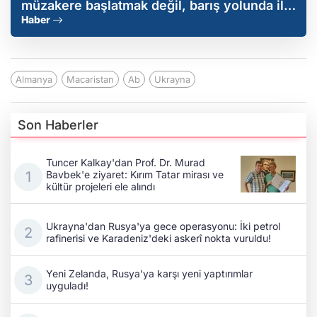
müzakere başlatmak değil, barış yolunda ilk
adımları atmak
Haber
Almanya
Macaristan
Ab
Ukrayna
Son Haberler
Tuncer Kalkay'dan Prof. Dr. Murad
Bavbek'e ziyaret: Kırım Tatar mirası ve
kültür projeleri ele alındı
Ukrayna'dan Rusya'ya gece operasyonu: İki petrol
rafinerisi ve Karadeniz'deki askerî nokta vuruldu!
Yeni Zelanda, Rusya'ya karşı yeni yaptırımlar
uyguladı!