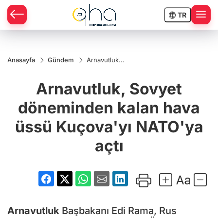
TR
Anasayfa
Gündem
Arnavutluk,
Sovyet
döneminden
Arnavutluk, Sovyet
kalan hava
üssü
Kuçova'yı
döneminden kalan hava
NATO'ya
açtı
üssü Kuçova'yı NATO'ya
açtı
Arnavutluk
Başbakanı Edi Rama, Rus