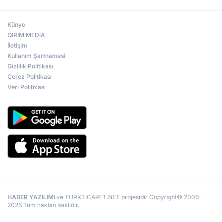
Künye
QIRIM MEDİA
İletişim
Kullanım Şartnamesi
Gizlilik Politikası
Çerez Politikası
Veri Politikası
HABER YAZILIMI
ve TURKTICARET.NET projesidir Copyright© 2006-
2026 Tüm hakları saklıdır.