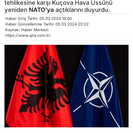
tehlikesine karşı Kuçova Hava Üssünü
yeniden
NATO’ya
açtıklarını duyurdu.
Haber Giriş Tarihi: 05.03.2024 19:00
Haber Güncellenme Tarihi: 05.03.2024 20:02
Kaynak: Haber Merkezi
https://www.qha.com.tr/