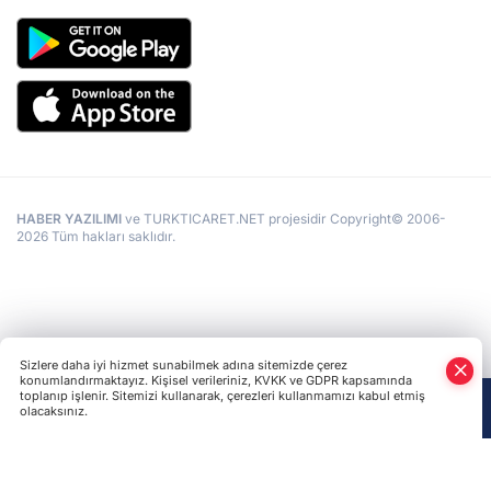
HABER YAZILIMI
ve TURKTICARET.NET projesidir Copyright© 2006-
2026 Tüm hakları saklıdır.
Sizlere daha iyi hizmet sunabilmek adına sitemizde çerez
konumlandırmaktayız. Kişisel verileriniz, KVKK ve GDPR kapsamında
toplanıp işlenir. Sitemizi kullanarak, çerezleri kullanmamızı kabul etmiş
olacaksınız.
Anasayfa
Haber Ara
Yazarlar