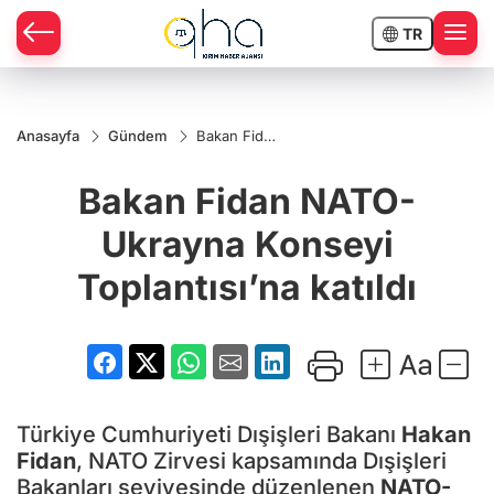
TR
Anasayfa
Gündem
Bakan Fidan
NATO-
Ukrayna
Bakan Fidan NATO-
Konseyi
Toplantısı’na
katıldı
Ukrayna Konseyi
Toplantısı’na katıldı
Türkiye Cumhuriyeti Dışişleri Bakanı
Hakan
Fidan
, NATO Zirvesi kapsamında Dışişleri
Bakanları seviyesinde düzenlenen
NATO-