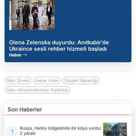
Olena Zelenska duyurdu: Anıtkabir’de
Ukraince sesli rehber hizmeti başladı
Haber
Nato Zirvesi
Hakan Fidan
Dışişleri Bakanlığı
Nato-Ukrayna Konseyi Toplantısı
Son Haberler
Rusya, Harkiv bölgesinde bir köyü vurdu:
2 yaralı!