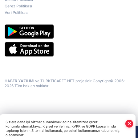
Çerez Politikası
Veri Politikası
HABER YAZILIMI
ve TURKTICARET.NET projesidir Copyright© 2006-
2026 Tüm hakları saklıdır.
Sizlere daha iyi hizmet sunabilmek adına sitemizde çerez
konumlandırmaktayız. Kişisel verileriniz, KVKK ve GDPR kapsamında
toplanıp işlenir. Sitemizi kullanarak, çerezleri kullanmamızı kabul etmiş
olacaksınız.