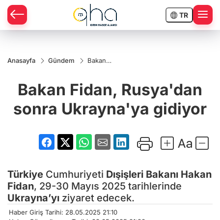
TR
Anasayfa
Gündem
Bakan
Fidan,
Rusya'dan
Bakan Fidan, Rusya'dan
sonra
Ukrayna'ya
gidiyor
sonra Ukrayna'ya gidiyor
Türkiye
Cumhuriyeti
Dışişleri Bakanı
Hakan
Fidan
, 29-30 Mayıs 2025 tarihlerinde
Ukrayna’yı
ziyaret edecek.
Haber Giriş Tarihi: 28.05.2025 21:10