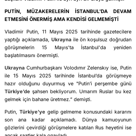
PUTİN, MÜZAKERELERİN İSTANBUL'DA DEVAM
ETMESİNİ ÖNERMİŞ AMA KENDİSİ GELMEMİŞTİ
Vladimir Putin, 11 Mayıs 2025 tarihinde gazetecilere
yaptığı açıklamada,
Ukrayna
ile ön koşulsuz doğrudan
görüşmelerin 15 Mayıs'ta İstanbul'da yeniden
başlatılmasını önermişti.
Ukrayna
Cumhurbaşkanı Volodımır Zelenskıy ise, Putin
ile 15 Mayıs 2025 tarihinde İstanbul’da görüşmeye
hazır olduğunu duyurmuş ve "Putin’i perşembe günü
Türkiye’de
şahsen bekliyorum. Umarım Ruslar bu kez
gelmek için bahane üretmez.” demişti.
Putin,
Türkiye'ye
gelip gelmeme konusundaki kararını
son ana kadar açıklamadı. Dünya kamuoyunun
gözlerini çevirdiği görüşmelere katılan Rus heyetini ise
ancak saatler kala onayladı.