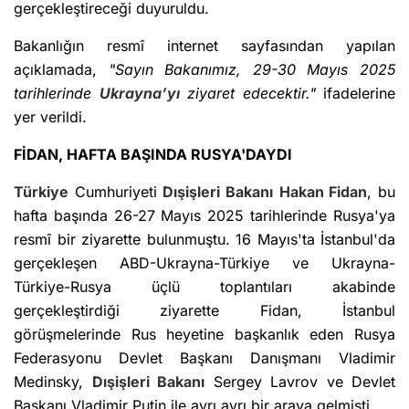
gerçekleştireceği duyuruldu.
Bakanlığın resmî internet sayfasından yapılan
açıklamada,
"Sayın Bakanımız, 29-30 Mayıs 2025
tarihlerinde
Ukrayna’yı
ziyaret edecektir."
ifadelerine
yer verildi.
FİDAN, HAFTA BAŞINDA RUSYA'DAYDI
Türkiye
Cumhuriyeti
Dışişleri Bakanı
Hakan Fidan
, bu
hafta başında 26-27 Mayıs 2025 tarihlerinde Rusya'ya
resmî bir ziyarette bulunmuştu. 16 Mayıs'ta İstanbul'da
gerçekleşen ABD-Ukrayna-Türkiye ve Ukrayna-
Türkiye-Rusya üçlü toplantıları akabinde
gerçekleştirdiği ziyarette Fidan, İstanbul
görüşmelerinde Rus heyetine başkanlık eden Rusya
Federasyonu Devlet Başkanı Danışmanı Vladimir
Medinsky,
Dışişleri Bakanı
Sergey Lavrov ve Devlet
Başkanı Vladimir Putin ile ayrı ayrı bir araya gelmişti.