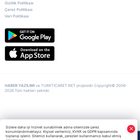
Gizlilik Politikası
Çerez Politikası
Veri Politikası
HABER YAZILIMI
ve TURKTICARET.NET projesidir Copyright© 2006-
2026 Tüm hakları saklıdır.
Sizlere daha iyi hizmet sunabilmek adına sitemizde çerez
konumlandırmaktayız. Kişisel verileriniz, KVKK ve GDPR kapsamında
toplanıp işlenir. Sitemizi kullanarak, çerezleri kullanmamızı kabul etmiş