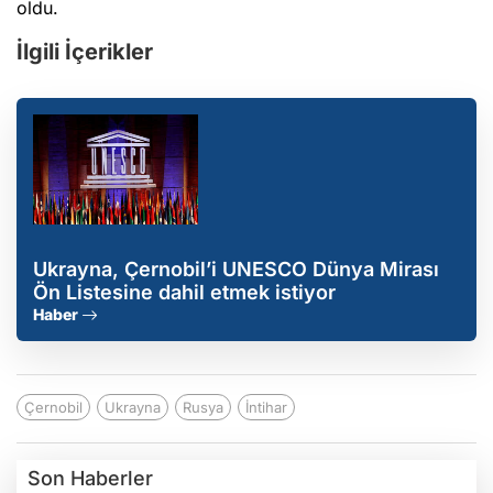
oldu.
İlgili İçerikler
Ukrayna, Çernobil’i UNESCO Dünya Mirası
Ön Listesine dahil etmek istiyor
Haber
Çernobil
Ukrayna
Rusya
İntihar
Son Haberler