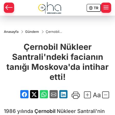
TR
Anasayfa
Gündem
Çernobil
Nükleer
Santrali'ndeki
Çernobil Nükleer
facianın
tanığı
Moskova'da
Santrali'ndeki facianın
intihar etti!
tanığı Moskova'da intihar
etti!
1986 yılında
Çernobil
Nükleer Santrali'nin