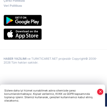
Çerez Politikası
Veri Politikası
HABER YAZILIMI
ve TURKTICARET.NET projesidir Copyright© 2006-
2026 Tüm hakları saklıdır.
Sizlere daha iyi hizmet sunabilmek adına sitemizde çerez
konumlandırmaktayız. Kişisel verileriniz, KVKK ve GDPR kapsamında
toplanıp işlenir. Sitemizi kullanarak, çerezleri kullanmamızı kabul etmiş
olacaksınız.
Anasayfa
Haber Ara
Yazarlar