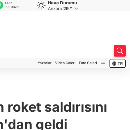
Hava Durumu
EUR
GBP
CHF
CAD
RUB
55,0079
64,1835
58,9238
33,9464
0,583
Ankara
29 °
Yazarlar
Video Galeri
Foto Galeri
TR
roket saldırısını
n'dan geldi