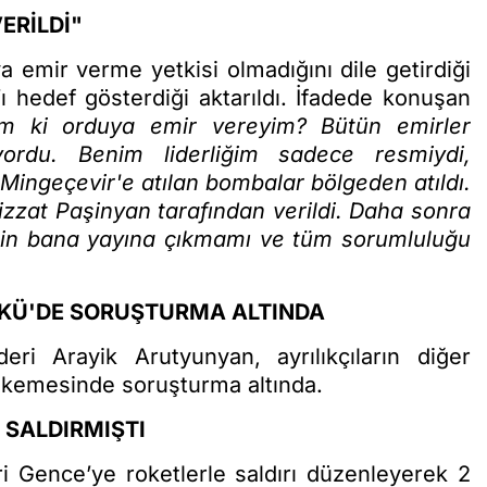
ERİLDİ"
a emir verme yetkisi olmadığını dile getirdiği
ı hedef gösterdiği aktarıldı. İfadede konuşan
m ki orduya emir vereyim? Bütün emirler
rdu. Benim liderliğim sadece resmiydi,
Mingeçevir'e atılan bombalar bölgeden atıldı.
izzat Paşinyan tarafından verildi. Daha sonra
çin bana yayına çıkmamı ve tüm sorumluluğu
AKÜ'DE SORUŞTURMA ALTINDA
ideri Arayik Arutyunyan, ayrılıkçıların diğer
ahkemesinde soruşturma altında.
 SALDIRMIŞTI
ri Gence’ye roketlerle saldırı düzenleyerek 2