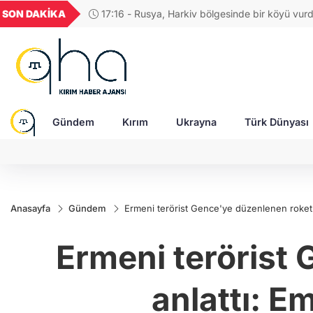
UYU
GEL
TND
BGN
SON DAKİKA
17:04 - Rus ordusuna SİHA üreten
1,1853
18,1947
16,2442
28,0626
saldırıda ağır yaralandı
Gündem
Kırım
Ukrayna
Türk Dünyası
Anasayfa
Gündem
Ermeni terörist Gence'ye düzenlenen roket sa
Ermeni terörist 
anlattı: E