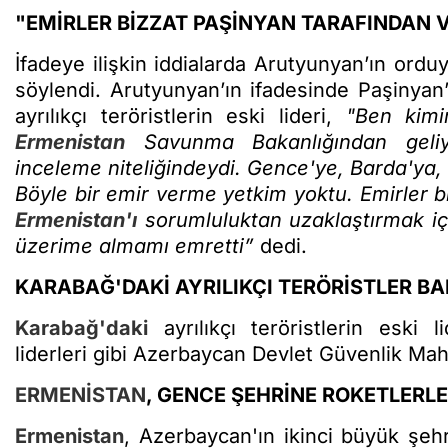
"EMİRLER BİZZAT PAŞİNYAN TARAFINDAN V
İfadeye ilişkin iddialarda Arutyunyan’ın orduy
söylendi. Arutyunyan’ın ifadesinde Paşinyan’
ayrılıkçı teröristlerin eski lideri,
"Ben kimi
Ermenistan
Savunma Bakanlığından geliyo
inceleme niteliğindeydi. Gence'ye, Barda'ya, 
Böyle bir emir verme yetkim yoktu. Emirler b
Ermenistan'ı
sorumluluktan uzaklaştırmak i
üzerime almamı emretti”
dedi.
KARABAĞ'DAKİ AYRILIKÇI TERÖRİSTLER B
Karabağ'daki
ayrılıkçı teröristlerin eski l
liderleri gibi Azerbaycan Devlet Güvenlik M
ERMENİSTAN
, GENCE ŞEHRİNE ROKETLERLE
Ermenistan
, Azerbaycan'ın ikinci büyük şeh