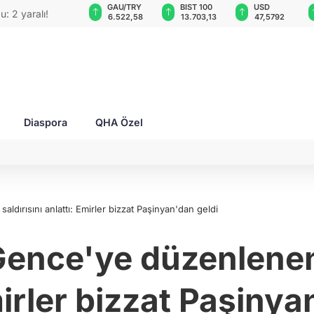
VND
GAU/TRY
BIST 100
USD
 şirketin CEO'su bombalı
0,0018
6.522,58
13.703,13
47,5792
Diaspora
QHA Özel
ldırısını anlattı: Emirler bizzat Paşinyan'dan geldi
Gence'ye düzenlenen 
mirler bizzat Paşinya