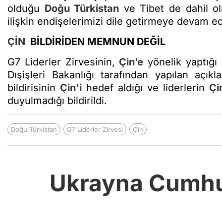
olduğu
Doğu Türkistan
ve Tibet de dahil 
ilişkin endişelerimizi dile getirmeye devam ede
ÇİN
BİLDİRİDEN MEMNUN DEĞİL
G7 Liderler Zirvesinin,
Çin’e
yönelik yaptığı
Dışişleri Bakanlığı tarafından yapılan açı
bildirisinin
Çin'i
hedef aldığı ve liderlerin
Çi
duyulmadığı bildirildi.
Doğu Türkistan
G7 Liderler Zirvesi
Çin
Ukrayna Cumhur