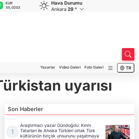
Hava Durumu
GBP
CHF
CAD
RUB
A
64,2110
58,7020
33,9248
0,5828
1
Ankara
29 °
Yazarlar
Video Galeri
Foto Galeri
TR
Türkistan uyarısı
Son Haberler
Araştırmacı yazar Gündoğdu: Kırım
Tatarları ile Ahıska Türkleri ortak Türk
kültürünün birçok unsurunu yaşatmaya