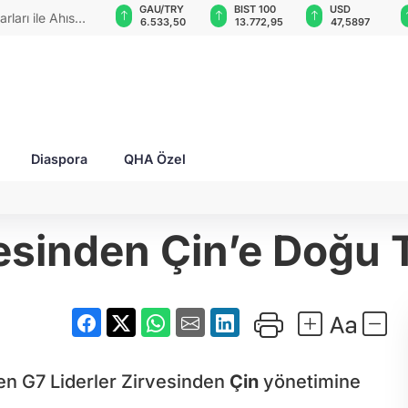
GAU/TRY
BIST 100
USD
EUR
 zaferlerini"
6.533,50
13.772,95
47,5897
55,0203
Diaspora
QHA Özel
esinden Çin’e Doğu 
en G7 Liderler Zirvesinden
Çin
yönetimine