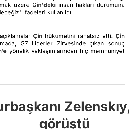
olmak üzere
Çin'deki
insan hakları durumuna
ceğiz" ifadeleri kullanıldı.
 açıklamalar
Çin
hükumetini rahatsız etti.
Çin
klamada, G7 Liderler Zirvesinde çıkan sonuç
n’e
yönelik yaklaşımlarından hiç memnuniyet
başkanı Zelenskıy, G
görüştü