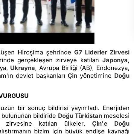
düşen Hiroşima şehrinde
G7 Liderler Zirvesi
erinde gerçekleşen zirveye katılan
Japonya
,
lya,
Ukrayna
, Avrupa Birliği (AB), Endonezya,
am'ın devlet başkanları
Çin
yönetimine
Doğu
VURGUSU
 uzun bir sonuç bildirisi yayımladı. Enerjiden
r bulununan bildiride
Doğu Türkistan
meselesi
 zirvesine katılan ülkeler,
Çin'e
Doğu
çalıştırmanın bizim için büyük endişe kaynağı