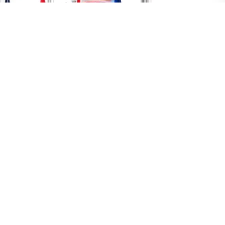
y,
Japonya'nın
Hiroşima kentinde düzenlenen
ulundu. Zelenskıy, bugün zirvede ABD Başkanı