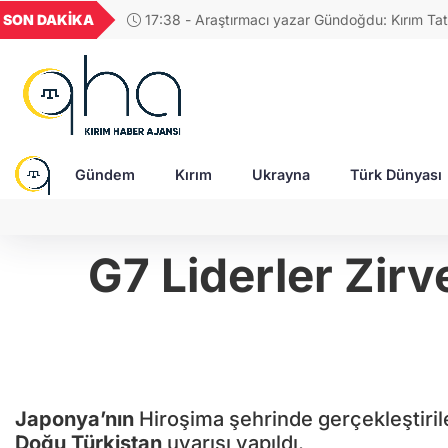
GEL
TND
BGN
VND
SON DAKİKA
17:58 - Rusya'da Müslüman din adamına, "Tatar
21
18,1987
16,2311
28,0626
0,0018
tasvir eden tablolar nedeniyle para cezası!
Gündem
Kırım
Ukrayna
Türk Dünyası
G7 Liderler Zirv
Japonya’nın
Hiroşima şehrinde gerçekleştiril
Doğu Türkistan
uyarısı yapıldı.