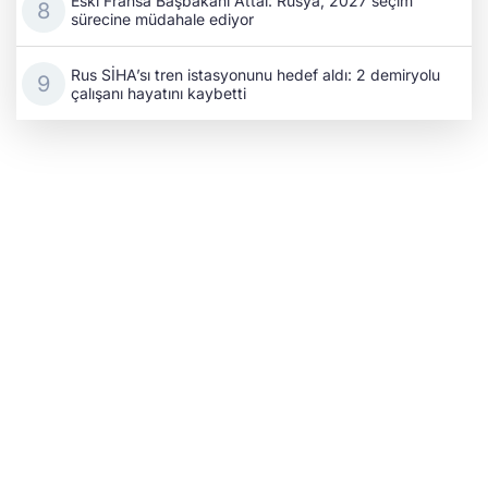
Eski Fransa Başbakanı Attal: Rusya, 2027 seçim
sürecine müdahale ediyor
Rus SİHA’sı tren istasyonunu hedef aldı: 2 demiryolu
çalışanı hayatını kaybetti