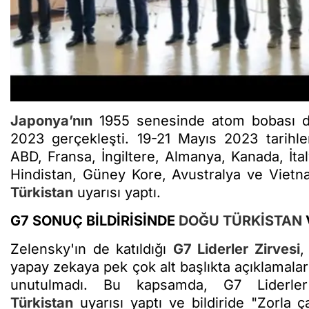
Japonya’nın
1955 senesinde atom bobası 
2023 gerçekleşti. 19-21 Mayıs 2023 tarihl
ABD, Fransa, İngiltere, Almanya, Kanada, İta
Hindistan, Güney Kore, Avustralya ve Vietn
Türkistan
uyarısı yaptı.
G7 SONUÇ BİLDİRİSİNDE
DOĞU TÜRKİSTAN
Zelensky'ın de katıldığı
G7 Liderler Zirvesi
,
yapay zekaya pek çok alt başlıkta açıklamala
unutulmadı. Bu kapsamda, G7 Liderler
Türkistan
uyarısı yaptı ve bildiride "Zorla 