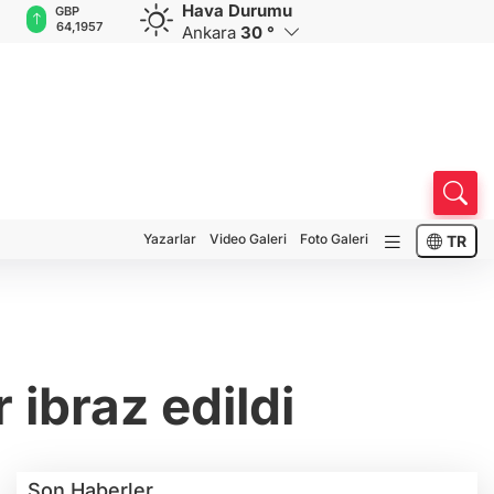
Hava Durumu
GBP
CHF
CAD
RUB
A
64,1957
58,6881
34,0223
0,5752
1
Ankara
30 °
Yazarlar
Video Galeri
Foto Galeri
TR
 ibraz edildi
Son Haberler