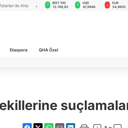
GAU/TRY
BIST 100
USD
EUR
rları ile Ahıska
6.534,87
13.798,82
47,6949
54,9603
yaşatmaya
Diaspora
QHA Özel
ekillerine suçlamalar