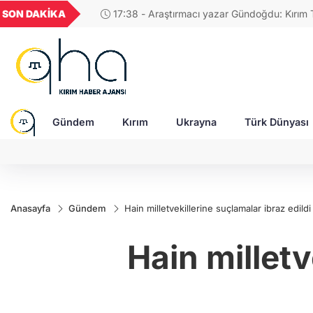
GEL
TND
BGN
VND
SON DAKİKA
17:38 - Araştırmacı yazar Gündoğdu: Kırım Tata
23
18,2393
16,2341
27,9743
0,0018
Türkleri ortak Türk kültürünün birçok unsurunu 
devam ediyor
Gündem
Kırım
Ukrayna
Türk Dünyası
Anasayfa
Gündem
Hain milletvekillerine suçlamalar ibraz edildi
Hain milletv