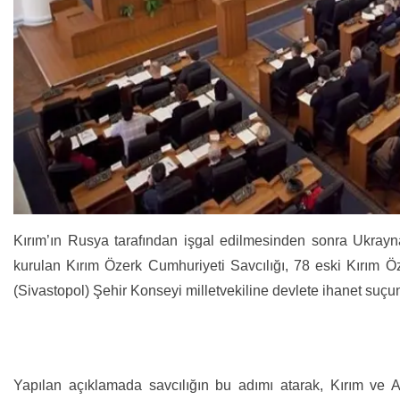
Kırım’ın Rusya tarafından işgal edilmesinden sonra Ukrayna
kurulan Kırım Özerk Cumhuriyeti Savcılığı, 78 eski Kırım Ö
(Sivastopol) Şehir Konseyi milletvekiline devlete ihanet suçun
Yapılan açıklamada savcılığın
bu adımı atarak
, Kırım ve A