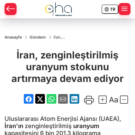
TR
Anasayfa
Gündem
İran,
zenginleştirilmiş
uranyum
İran, zenginleştirilmiş
stokunu
artırmaya
devam ediyor
uranyum stokunu
artırmaya devam ediyor
Uluslararası Atom Enerjisi Ajansı (UAEA),
İran'ın
zenginleştirilmiş
uranyum
kapasitesini 6 bin 201,3 kilograma