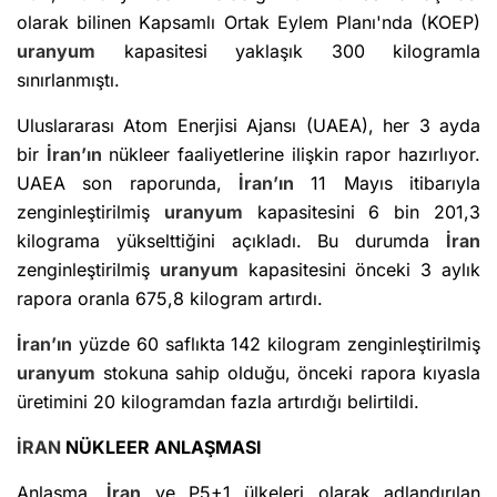
olarak bilinen Kapsamlı Ortak Eylem Planı'nda (KOEP)
uranyum
kapasitesi yaklaşık 300 kilogramla
sınırlanmıştı.
Uluslararası Atom Enerjisi Ajansı (UAEA), her 3 ayda
bir
İran’ın
nükleer faaliyetlerine ilişkin rapor hazırlıyor.
UAEA son raporunda,
İran’ın
11 Mayıs itibarıyla
zenginleştirilmiş
uranyum
kapasitesini 6 bin 201,3
kilograma yükselttiğini açıkladı. Bu durumda
İran
zenginleştirilmiş
uranyum
kapasitesini önceki 3 aylık
rapora oranla 675,8 kilogram artırdı.
İran’ın
yüzde 60 saflıkta 142 kilogram zenginleştirilmiş
uranyum
stokuna sahip olduğu, önceki rapora kıyasla
üretimini 20 kilogramdan fazla artırdığı belirtildi.
İRAN
NÜKLEER ANLAŞMASI
Anlaşma,
İran
ve P5+1 ülkeleri olarak adlandırılan