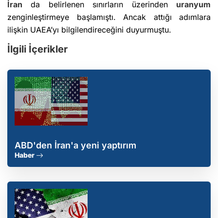
İran
da belirlenen sınırların üzerinden
uranyum
zenginleştirmeye başlamıştı. Ancak attığı adımlara
ilişkin UAEA’yı bilgilendireceğini duyurmuştu.
İlgili İçerikler
ABD'den İran'a yeni yaptırım
Haber