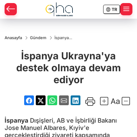
TR
Anasayfa
Gündem
İspanya
Ukrayna'ya
destek
İspanya Ukrayna'ya
olmaya
devam
ediyor
destek olmaya devam
ediyor
İspanya
Dışişleri, AB ve İşbirliği Bakanı
Jose Manuel Albares, Kıyiv'e
gerçekleştirdiği ziyareti kapsamında