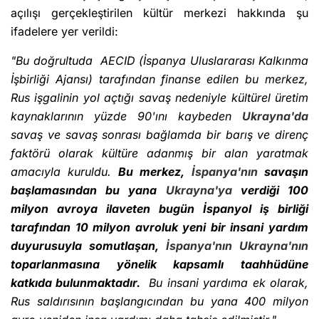
açılışı gerçekleştirilen kültür merkezi hakkında şu
ifadelere yer verildi:
"Bu doğrultuda AECID (İspanya Uluslararası Kalkınma
İşbirliği Ajansı) tarafından finanse edilen bu merkez,
Rus işgalinin yol açtığı savaş nedeniyle kültürel üretim
kaynaklarının yüzde 90'ını kaybeden
Ukrayna'da
savaş ve savaş sonrası bağlamda bir barış ve direnç
faktörü olarak kültüre adanmış bir alan yaratmak
amacıyla kuruldu.
Bu merkez,
İspanya'nın
savaşın
başlamasından bu yana
Ukrayna'ya
verdiği 100
milyon avroya ilaveten bugün İspanyol iş birliği
tarafından 10 milyon avroluk yeni bir insani yardım
duyurusuyla somutlaşan,
İspanya'nın
Ukrayna'nın
toparlanmasına yönelik kapsamlı taahhüdüne
katkıda bulunmaktadır.
Bu insani yardıma ek olarak,
Rus saldırısının başlangıcından bu yana 400 milyon