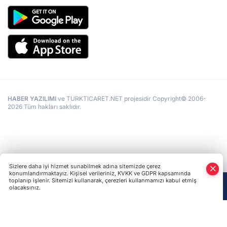
HABER YAZILIMI
ve TURKTICARET.NET projesidir Copyright© 2006-
2026 Tüm hakları saklıdır.
Sizlere daha iyi hizmet sunabilmek adına sitemizde çerez
konumlandırmaktayız. Kişisel verileriniz, KVKK ve GDPR kapsamında
toplanıp işlenir. Sitemizi kullanarak, çerezleri kullanmamızı kabul etmiş
olacaksınız.
Anasayfa
Haber Ara
Yazarlar