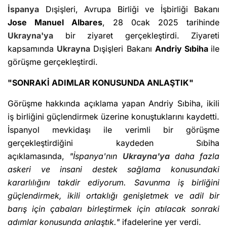
İspanya
Dışişleri, Avrupa Birliği ve İşbirliği Bakanı
Jose Manuel Albares
, 28 0cak 2025 tarihinde
Ukrayna'ya
bir ziyaret gerçekleştirdi. Ziyareti
kapsamında
Ukrayna
Dışişleri Bakanı
Andriy Sıbiha
ile
görüşme gerçekleştirdi.
"SONRAKİ ADIMLAR KONUSUNDA ANLAŞTIK"
Görüşme hakkında açıklama yapan Andriy Sıbiha, ikili
iş birliğini güçlendirmek üzerine konuştuklarını kaydetti.
İspanyol mevkidaşı ile verimli bir görüşme
gerçekleştirdiğini kaydeden Sıbiha
açıklamasında,
"İspanya'nın
Ukrayna'ya
daha fazla
askeri ve insani destek sağlama konusundaki
kararlılığını takdir ediyorum. Savunma iş birliğini
güçlendirmek, ikili ortaklığı genişletmek ve adil bir
barış için çabaları birleştirmek için atılacak sonraki
adımlar konusunda anlaştık."
ifadelerine yer verdi.