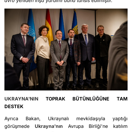
avro yeniden inşa yardımı daha tahsis edilmiştir."
UKRAYNA'NIN
TOPRAK BÜTÜNLÜĞÜNE TAM
DESTEK
Ayrıca Bakan, Ukraynalı mevkidaşıyla yaptığı
görüşmede
Ukrayna'nın
Avrupa Birliği'ne katılım