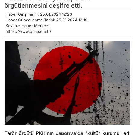
örgütlenmesini deşifre etti.
Haber Giriş Tarihi: 25.01.2024 12:20
Haber Güncellenme Tarihi: 25.01.2024 12:19
Kaynak: Haber Merkezi
https://www.qha.com.tr/
Terör örgütü PKK'nın
Japonya'da
"kültür kurumu" adı