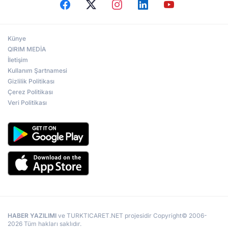
Künye
QIRIM MEDİA
İletişim
Kullanım Şartnamesi
Gizlilik Politikası
Çerez Politikası
Veri Politikası
HABER YAZILIMI
ve TURKTICARET.NET projesidir Copyright© 2006-
2026 Tüm hakları saklıdır.