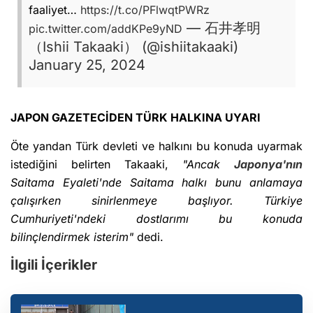
faaliyet…
https://t.co/PFlwqtPWRz
— 石井孝明
pic.twitter.com/addKPe9yND
（Ishii Takaaki） (@ishiitakaaki)
January 25, 2024
JAPON GAZETECİDEN TÜRK HALKINA UYARI
Öte yandan Türk devleti ve halkını bu konuda uyarmak
istediğini belirten Takaaki,
"Ancak
Japonya'nın
Saitama Eyaleti'nde Saitama halkı bunu anlamaya
çalışırken sinirlenmeye başlıyor. Türkiye
Cumhuriyeti'ndeki dostlarımı bu konuda
bilinçlendirmek isterim"
dedi.
İlgili İçerikler