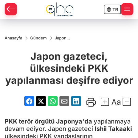
TR
Anasayfa
Gündem
Japon
gazeteci,
ülkesindeki
Japon gazeteci,
PKK
yapılanması
deşifre
ülkesindeki PKK
ediyor
yapılanması deşifre ediyor
PKK terör örgütü
Japonya'da
yapılanmaya
devam ediyor. Japon gazeteci
Ishii Takaaki
ülkesindeki PKK yandaşlarının