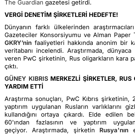
The Guardian
gazetesi getirdi.
VERGİ DENETİM ŞİRKETLERİ HEDEFTE!
Dünyanın farklı ülkelerinden araştırmacılar
Gazeteciler Konsorsiyumu ve Alman Paper Tr
GKRY’nin
faaliyetleri hakkında anonim bir 
veritabanı incelendi. Araştırmada, dünyaca
veren PwC şirketinin, Rus oligarkların kara p
çıktı.
GÜNEY KIBRIS
MERKEZLİ ŞİRKETLER, RU
YARDIM ETTİ
Araştırma sonuçları, PwC Kıbrıs şirketinin,
yaptırım uygulanan Rusların varlıklarını gi
kullandığını ortaya çıkardı. Elde edilen b
60'ından fazlasının ve yaptırım uygu
geçiyor. Araştırmada, şirketin
Rusya'nın
en