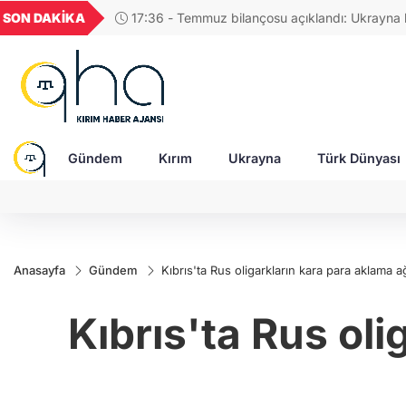
GEL
TND
BGN
VND
SON DAKİKA
17:48 - Rusya, Ukraynalı itfaiyecileri hedef aldı:
52
18,2385
16,2389
27,9743
0,0018
Gündem
Kırım
Ukrayna
Türk Dünyası
Anasayfa
Gündem
Kıbrıs'ta Rus oligarkların kara para aklama a
Kıbrıs'ta Rus oli