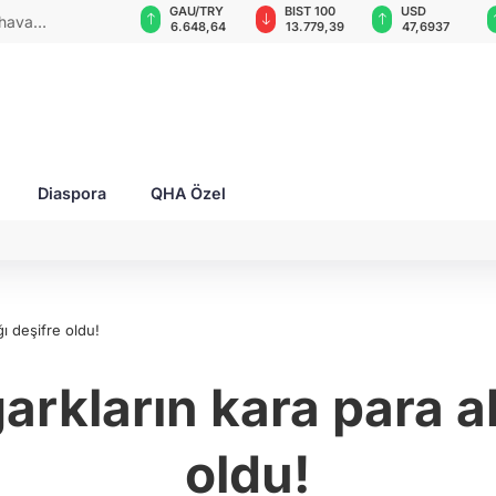
GAU/TRY
BIST 100
USD
EUR
 2 yaralı!
6.648,64
13.779,39
47,6937
55,1770
Diaspora
QHA Özel
ğı deşifre oldu!
garkların kara para 
oldu!