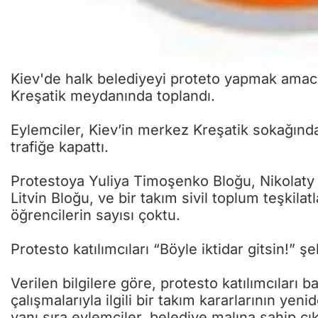
Kiev'de halk belediyeyi proteto yapmak amacı
Kreşatik meydanında toplandı.
Eylemciler, Kiev’in merkez Kreşatik sokağında
trafiğe kapattı.
Protestoya Yuliya Timoşenko Bloğu, Nikolaty 
Litvin Bloğu, ve bir takım sivil toplum teşkilatl
öğrencilerin sayısı çoktu.
Protesto katılımcıları “Böyle iktidar gitsin!” ş
Verilen bilgilere göre, protesto katılımcıları b
çalışmalarıyla ilgili bir takım kararlarının ye
yanı sıra eylemciler, belediye malına sahip çık