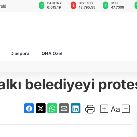
GAU/TRY
BIST 100
USD
EUR
destekçisi
6.615,19
13.795,55
47,7009
55,0298
Diaspora
QHA Özel
alkı belediyeyi protes