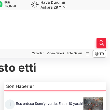
Hava Durumu
GBP
CHF
CAD
RUB
A
64,1593
58,8609
34,0235
0,5795
1
Ankara
29 °
Yazarlar
Video Galeri
Foto Galeri
TR
to etti
Son Haberler
Rus ordusu Sumı'yı vurdu: En az 10 yaralı!