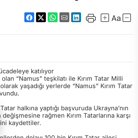
olan “Namus” teşkilatı ile Kırım Tatar Milli
n olarak yaşadığı yerlerde “Namus” Kırım Tatar
avundu.
m Tatar halkına yaptığı başvuruda Ukrayna’nın
in değişmesine rağmen Kırım Tatarlarına karşı
ni kaydettiler.
lerden dolayı 100 bin Kırım Tatar ailesi