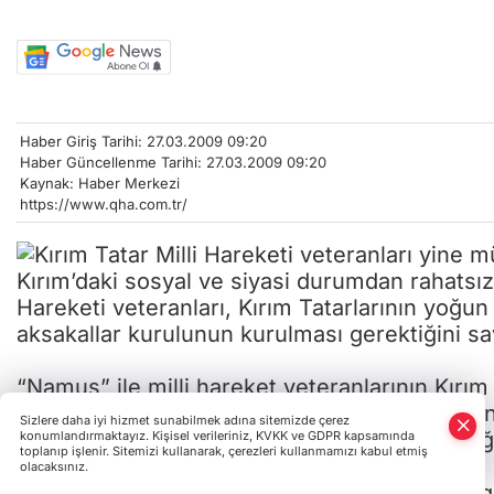
Haber Giriş Tarihi: 27.03.2009 09:20
Haber Güncellenme Tarihi: 27.03.2009 09:20
Kaynak: Haber Merkezi
https://www.qha.com.tr/
Kırım’daki sosyal ve siyasi durumdan rahatsız 
Hareketi veteranları, Kırım Tatarlarının yoğu
aksakallar kurulunun kurulması gerektiğini s
“Namus” ile milli hareket veteranlarının Kırı
bağımsızlığını ilan etmesiyle devlet sistemin
Sizlere daha iyi hizmet sunabilmek adına sitemizde çerez
sergilenen önyargılı davranışların değişmediği
konumlandırmaktayız. Kişisel verileriniz, KVKK ve GDPR kapsamında
toplanıp işlenir. Sitemizi kullanarak, çerezleri kullanmamızı kabul etmiş
olacaksınız.
Açıklamada “Ukrayna devletinin koyduğu engel