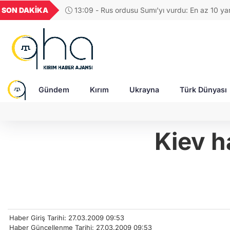
U
GEL
TND
BGN
VND
SON DAKİKA
11:07 - Yekaterinburg'da SİHA saldırısı: Savaş 
25
18,2413
16,2358
27,9743
0,0018
Wildberries'in lojistik merkezi yine alev aldı
Gündem
Kırım
Ukrayna
Türk Dünyası
Kiev h
Haber Giriş Tarihi: 27.03.2009 09:53
Haber Güncellenme Tarihi: 27.03.2009 09:53