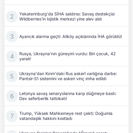
Yekaterinburg'da SİHA saldırısı: Savaş destekçisi
Wildberries'in lojistik merkezi yine alev aldı
Ayancık alarma geçti: Aliköy açıklarında İHA görüldü!
Rusya, Ukrayna'nın güneyini vurdu: Biri çocuk, 42
yaralı!
Ukrayna'dan Kırım'daki Rus askerî varlığına darbe:
Pantsir-S1 sistemini ve askeri vinç imha edildi
Letonya savaş senaryolarına karşı düğmeye bastı:
Dev seferberlik tatbikatı!
Trump, Yüksek Mahkemeye rest çekti: Doğumla
vatandaşlık hakkını kısıtladı