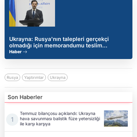
Ukrayna: Rusya'nın talepleri gerçekçi
olmadığı için memorandumu teslim
etmekten korkuyor
Haber
Rusya
Yaptırımlar
Ukrayna
Son Haberler
Temmuz bilançosu açıklandı: Ukrayna
hava savunması balistik füze yetersizliği
ile karşı karşıya