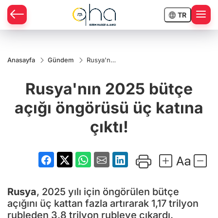
TR
Anasayfa
Gündem
Rusya'nın
2025
bütçe
Rusya'nın 2025 bütçe
açığı
öngörüsü
üç katına
açığı öngörüsü üç katına
çıktı!
çıktı!
Rusya
, 2025 yılı için öngörülen bütçe
açığını üç kattan fazla artırarak 1,17 trilyon
rubleden 3,8 trilyon rubleye çıkardı.