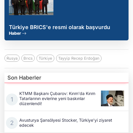
Türkiye BRICS'e resmi olarak başvurdu
Haber
Rusya
Brıcs
Türki̇ye
Tayyi̇p Recep Erdoğan
Son Haberler
KTMM Başkanı Çubarov: Kırım'da Kırım
Tatarlarının evlerine yeni baskınlar
düzenlendi!
Avusturya Şansölyesi Stocker, Türkiye’yi ziyaret
edecek