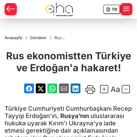
TR
Anasayfa
Gündem
Rus
ekonomistten
Türkiye ve
Rus ekonomistten Türkiye
Erdoğan'a
hakaret!
ve Erdoğan'a hakaret!
Türkiye Cumhuriyeti Cumhurbaşkanı Recep
Tayyip Erdoğan'ın,
Rusya’nın
uluslararası
hukuka uyarak Kırım’ı Ukrayna’ya iade
etmesi gerektiğine dair açıklamasından