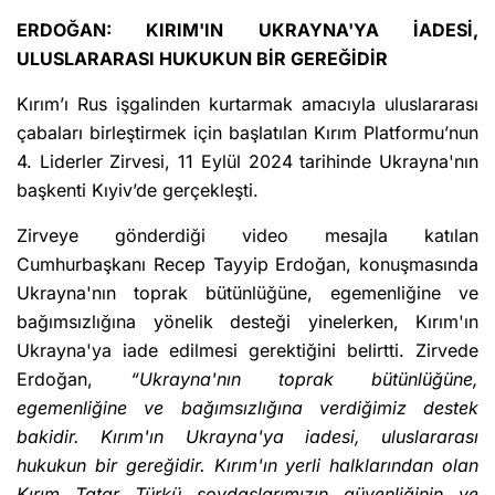
ERDOĞAN: KIRIM'IN UKRAYNA'YA İADESİ,
ULUSLARARASI HUKUKUN BİR GEREĞİDİR
Kırım’ı Rus işgalinden kurtarmak amacıyla uluslararası
çabaları birleştirmek için başlatılan Kırım Platformu’nun
4. Liderler Zirvesi, 11 Eylül 2024 tarihinde Ukrayna'nın
başkenti Kıyiv’de gerçekleşti.
Zirveye gönderdiği video mesajla katılan
Cumhurbaşkanı Recep Tayyip Erdoğan, konuşmasında
Ukrayna'nın toprak bütünlüğüne, egemenliğine ve
bağımsızlığına yönelik desteği yinelerken, Kırım'ın
Ukrayna'ya iade edilmesi gerektiğini belirtti. Zirvede
Erdoğan,
“Ukrayna'nın toprak bütünlüğüne,
egemenliğine ve bağımsızlığına verdiğimiz destek
bakidir. Kırım'ın Ukrayna'ya iadesi, uluslararası
hukukun bir gereğidir. Kırım'ın yerli halklarından olan
Kırım Tatar Türkü soydaşlarımızın güvenliğinin ve