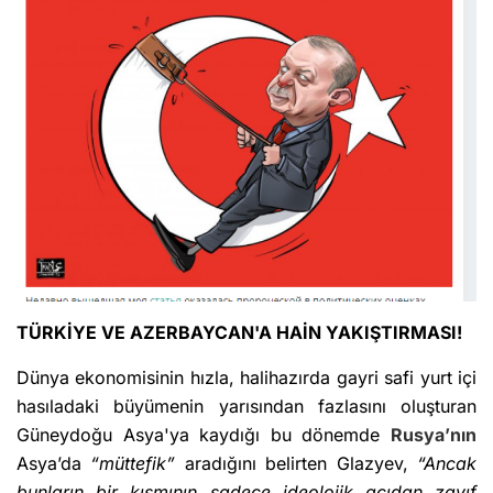
TÜRKİYE VE AZERBAYCAN'A HAİN YAKIŞTIRMASI!
Dünya ekonomisinin hızla, halihazırda gayri safi yurt içi
hasıladaki büyümenin yarısından fazlasını oluşturan
Güneydoğu Asya'ya kaydığı bu dönemde
Rusya’nın
Asya’da
“müttefik”
aradığını belirten Glazyev,
“Ancak
bunların bir kısmının sadece ideolojik açıdan zayıf