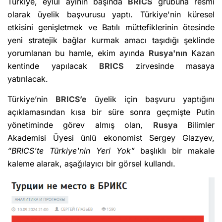
Türkiye, eylül ayının başında
BRICS
grubuna resmî
olarak üyelik başvurusu yaptı. Türkiye'nin küresel
etkisini genişletmek ve Batılı müttefiklerinin ötesinde
yeni stratejik bağlar kurmak amacı taşıdığı şeklinde
yorumlanan bu hamle, ekim ayında
Rusya'nın
Kazan
kentinde yapılacak
BRICS
zirvesinde masaya
yatırılacak.
Türkiye’nin
BRICS’e
üyelik için başvuru yaptığını
açıklamasından kısa bir süre sonra geçmişte Putin
yönetiminde görev almış olan,
Rusya
Bilimler
Akademisi Üyesi ünlü ekonomist Sergey Glazyev,
“BRICS'te Türkiye'nin Yeri Yok”
başlıklı bir makale
kaleme alarak, aşağılayıcı bir görsel kullandı.